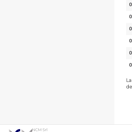
O
O
O
O
O
O
La
de
NCM Srl