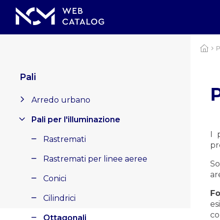
P
Pali
P
Arredo urbano
Pali per l'illuminazione
I 
Rastremati
pr
Rastremati per linee aeree
So
ar
Conici
Fo
Cilindrici
es
co
Ottagonali