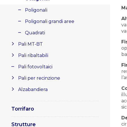
Ma
Poligonali
Al
Poligonali grandi aree
va
va
Quadrati
Fi
Pali MT-BT
op
ba
Pali ribaltabili
Fi
Pali fotovoltaici
re
l’
Pali per recinzione
Co
Alzabandiera
il
ac
si
Torrifaro
D
Strutture
ci