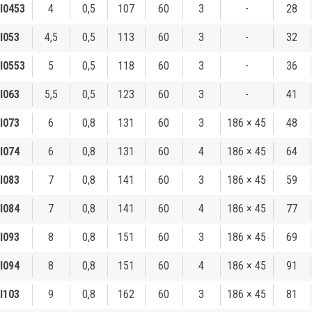
I0453
4
0,5
107
60
3
-
28
I053
4,5
0,5
113
60
3
-
32
I0553
5
0,5
118
60
3
-
36
I063
5,5
0,5
123
60
3
-
41
I073
6
0,8
131
60
3
186 × 45
48
I074
6
0,8
131
60
4
186 × 45
64
I083
7
0,8
141
60
3
186 × 45
59
I084
7
0,8
141
60
4
186 × 45
77
I093
8
0,8
151
60
3
186 × 45
69
I094
8
0,8
151
60
4
186 × 45
91
I103
9
0,8
162
60
3
186 × 45
81