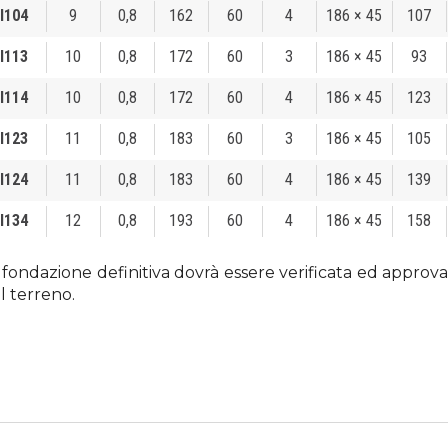
I104
9
0,8
162
60
4
186 × 45
107
I113
10
0,8
172
60
3
186 × 45
93
I114
10
0,8
172
60
4
186 × 45
123
I123
11
0,8
183
60
3
186 × 45
105
I124
11
0,8
183
60
4
186 × 45
139
I134
12
0,8
193
60
4
186 × 45
158
 fondazione definitiva dovrà essere verificata ed approvat
l terreno.