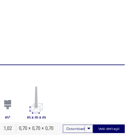
m²
m x m x m
1,02
0,70 × 0,70 × 0,70
Download
Vedi dettagli