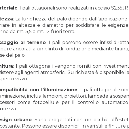
teriale
: I pali ottagonali sono realizzati in acciaio S23
tezza
: La lunghezza del palo dipende dall’applicazione 
riare in altezza e diametro per soddisfare le esigenze
nno da mt. 3,5 a mt. 12 fuori terra.
ssaggio al terreno
: I pali possono essere infissi dire
pure ancorati a un plinto di fondazione mediante tiranti, q
se del palo.
nitura
: I pali ottagonali vengono forniti con rivestimen
sistere agli agenti atmosferici. Su richiesta è disponibile
aspetto visivo.
mpatibilità con l’illuminazione
: I pali ottagonali sono
luminazione, inclusi lampioni, proiettori, lampade a sospen
cessori come fotocellule per il controllo automatico
curezza.
esign urbano
: Sono progettati con un occhio all’este
rcostante. Possono essere disponibili in vari stili e finiture