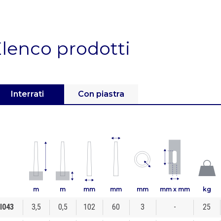
lenco prodotti
Interrati
Con piastra
m
m
mm
mm
mm
mm x mm
kg
I043
3,5
0,5
102
60
3
-
25