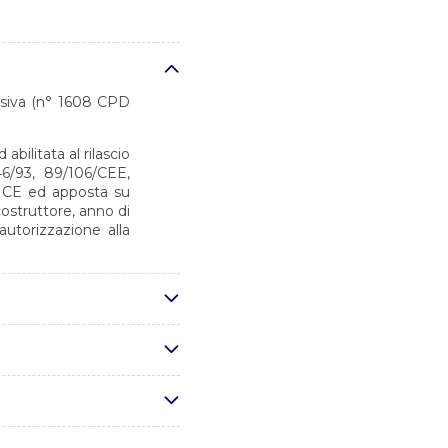
desiva (n° 1608 CPD
bilitata al rilascio
6/93, 89/106/CEE,
a CE ed apposta su
costruttore, anno di
autorizzazione alla
 conformi alla norma
 su prodotti finiti