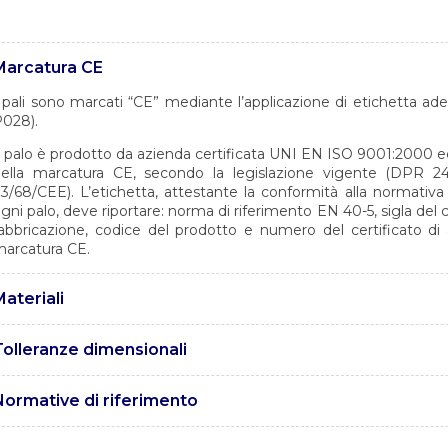
Marcatura CE
 pali sono marcati “CE” mediante l’applicazione di etichetta a
028).
l palo è prodotto da azienda certificata UNI EN ISO 9001:2000 ed a
ella marcatura CE, secondo la legislazione vigente (DPR 24
3/68/CEE). L’etichetta, attestante la conformità alla normativ
gni palo, deve riportare: norma di riferimento EN 40-5, sigla del 
abbricazione, codice del prodotto e numero del certificato di 
arcatura CE.
ateriali
 pali sono realizzati in acciaio tipo S235 JR con caratteristiche
Tolleranze dimensionali
NI EN 10025.
e tolleranze sono conformi alla norma EN40-2.
Normative di riferimento
 UNI EN 1461 – Rivestimenti di zincatura per immersione a caldo