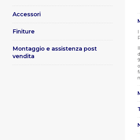
Accessori
Finiture
I
P
Montaggio e assistenza post
I
d
vendita
9
o
f
m
M
I
U
L
.