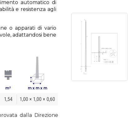
dimento automatico di
abilità e resistenza agli
ne o apparati di vario
evole, adattandosi bene
m²
m x m x m
1,54
1,00 × 1,00 × 0,60
provata dalla Direzione