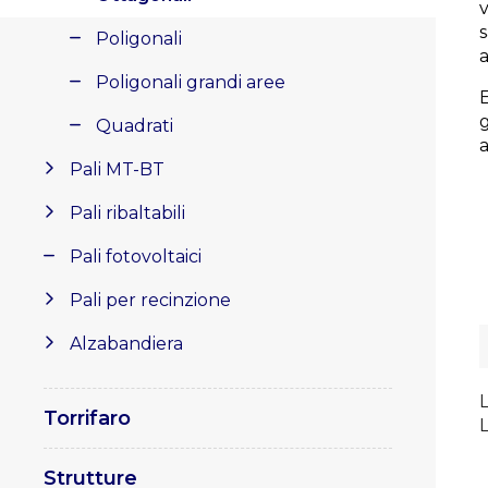
s
Poligonali
a
Poligonali grandi aree
Quadrati
Pali MT-BT
Pali ribaltabili
Pali fotovoltaici
Pali per recinzione
Alzabandiera
Torrifaro
L
Strutture