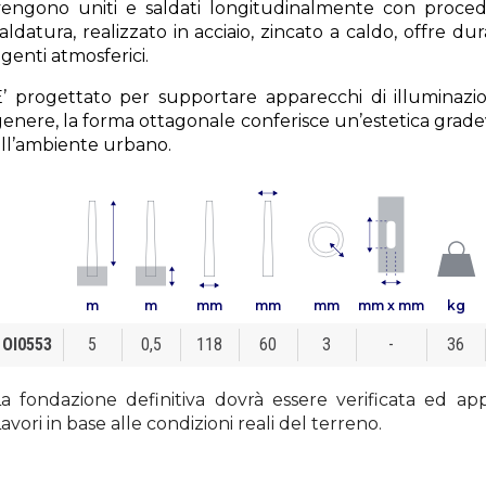
vengono uniti e saldati longitudinalmente con proce
aldatura, realizzato in acciaio, zincato a caldo, offre dur
genti atmosferici.
E’ progettato per supportare apparecchi di illuminazio
genere, la forma ottagonale conferisce un’estetica grad
all’ambiente urbano.
m
m
mm
mm
mm
mm x mm
kg
OI0553
5
0,5
118
60
3
-
36
La fondazione definitiva dovrà essere verificata ed ap
avori in base alle condizioni reali del terreno.