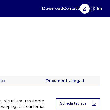
Download
Contatti
En
ato
Documenti allegati
 struttura resistente
Scheda tecnica
essopiegata i cui lembi