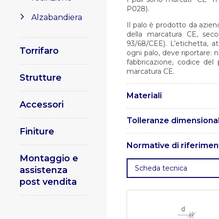
P028).
Alzabandiera
Il palo è prodotto da azien
della marcatura CE, seco
93/68/CEE). L’etichetta, 
Torrifaro
ogni palo, deve riportare: 
fabbricazione, codice del 
marcatura CE.
Strutture
Materiali
Accessori
I pali sono realizzati in a
Tolleranze dimensional
UNI EN 10025.
Finiture
Le tolleranze sono conform
Normative di riferimen
Montaggio e
. UNI EN 1461 – Rivestimen
Scheda tecnica
assistenza
ferrosi e articoli di acciaio.
post vendita
impieghi strutturali
. UNI E
saldatura per materiali met
Parte 1: saldatura ad arco e
qualificazione delle procedu
procedura di saldatura.
Part