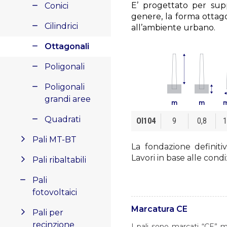
E’ progettato per supp
Conici
genere, la forma ottag
Cilindrici
all’ambiente urbano.
Ottagonali
Poligonali
Poligonali
grandi aree
m
m
Quadrati
OI104
9
0,8
1
Pali MT-BT
La fondazione definiti
Lavori in base alle condi
Pali ribaltabili
Pali
fotovoltaici
Marcatura CE
Pali per
recinzione
I pali sono marcati “CE” m