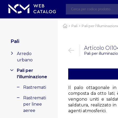
Pali
Pali per l'illuminazion
Pali
Articolo OI10
Arredo
Pali per illuminazi
urbano
Pali per
l'illuminazione
Rastremati
Il palo ottagonale in
composta da otto lati; 
Rastremati
vengono uniti e salda
per linee
saldatura, realizzato in
aeree
agenti atmosferici.