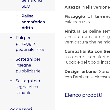
Semaforici
SEO
Altezza
: Nella versione
Palina
Fissaggio al terren
semaforica
calcestruzzo.
dritta
Finitura
: Le paline se
zincatura a caldo in gr
Pali per
verniciatura che ne migl
passaggio
pedonale PPS
Compatibilità con Se
sostenere i semafori e
Sostegni per
luogo e del tipo di incr
insegne
pubblicitarie
Design urbano
: Sono
con l’ambiente circosta
Sostegni per
segnaletica
stradale
Elenco prodotti
Accessori