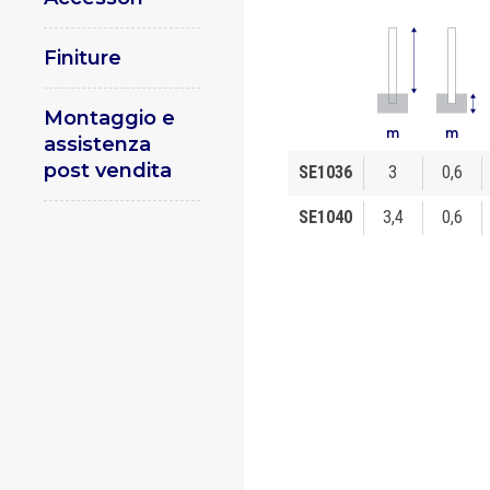
Finiture
Montaggio e
m
m
assistenza
post vendita
SE1036
3
0,6
SE1040
3,4
0,6