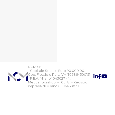
NCM Srl
Capitale Sociale Euro 90.000,00.
Cod. Fiscale e Part. IVA IT05864500151
R.E.A. Milano 1043027 - N.
Meccanografico MI 051181 - Registro
imprese di Milano 05864500151