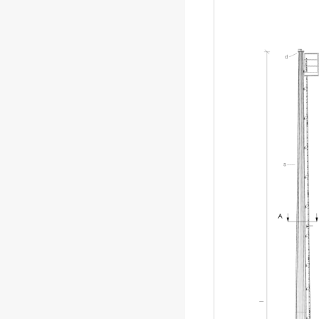
strutture di acciaio.
. D.M. 17/01/2018: A
. Circolare n.7 21/01/
. D.Lgs. 81/2008: Test
. UNI 11962:2024: Sca
prova e condizioni di u
. UNI EN 353-1:2018:
anticaduta di tipo gu
guidato comprendenti