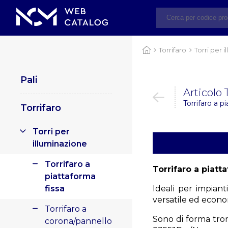
Torrifaro
Torri per 
Pali
Articolo
Torrifaro a p
Torrifaro
Torri per
illuminazione
Torrifaro a
Torrifaro a piatt
piattaforma
fissa
Ideali per impiant
versatile ed econo
Torrifaro a
Sono di forma tron
corona/pannello