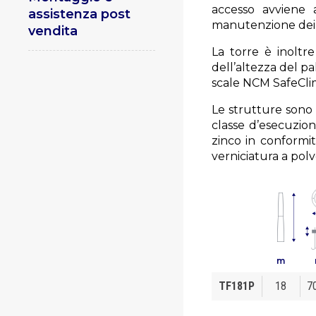
accesso avviene 
assistenza post
manutenzione dei pr
vendita
La torre è inoltr
dell’altezza del pa
scale
NCM SafeCl
Le strutture sono
classe d’esecuzio
zinco in conformit
verniciatura a pol
m
TF181P
18
7