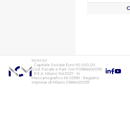
C
NCM Srl
Capitale Sociale Euro 90.000,00.
Cod. Fiscale e Part. IVA IT05864500151
R.E.A. Milano 1043027 - N.
Meccanografico MI 051181 - Registro
imprese di Milano 05864500151