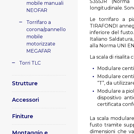
S355JR (Norma U
mobile manuali
longitudinale. Son
NEOFAR
Le torrifaro a pi
Torrifaro a
TIRAFONDI annegati
corona/pannello
inferiore del fust
mobile
Italiano Saldatura
motorizzate
alla Norma UNI EN
MEGAFAR
La scala di risalit
Torri TLC
Modulare centi
Modulare centi
Strutture
“T”, da utilizz
Modulare a piol
dispositivo an
Accessori
certificata con
Finiture
La scala modulare 
fusto tramite supp
dimensioni che var
Montaggio e