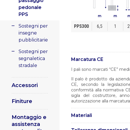
passaggio
pedonale
PPS
m
m
Sostegni per
PPS300
6,5
1
2
insegne
pubblicitarie
Sostegni per
segnaletica
Marcatura CE
stradale
I pali sono marcati “CE” medi
Il palo è prodotto da azienda
CE, secondo la legislazion
Accessori
conformità alla normativa CE
sigla del costruttore, ann
Finiture
autorizzazione alla marcatura
Materiali
Montaggio e
assistenza
I pali per passaggi pedonali