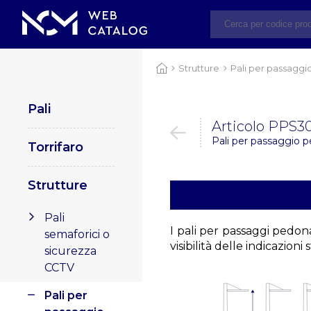
Strutture
Pali per passagg
Pali
Articolo PPS3
Pali per passaggio 
Torrifaro
Strutture
Pali
I pali per passaggi pedona
semaforici o
visibilità delle indicazion
sicurezza
CCTV
Pali per