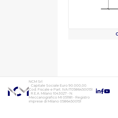
C
NCM Srl
Capitale Sociale Euro 90.000,00.
Cod. Fiscale e Part. IVA IT05864500151
R.E.A. Milano 1043027 - N.
Meccanografico MI 051181 - Registro
imprese di Milano 05864500151