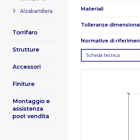
Materiali
Alzabandiera
I pali sono realizzati in a
Tolleranze dimensional
Torrifaro
Le tolleranze sono confor
Normative di riferimen
Strutture
. UNI EN 1461 – Rivestiment
Scheda tecnica
10025 – Prodotti laminati 
procedure di saldatura per m
Accessori
e a gas degli acciai.
. UNI
metallici. Specificazione de
Parte 2 – Parte 3
Finiture
Montaggio e
assistenza
post vendita