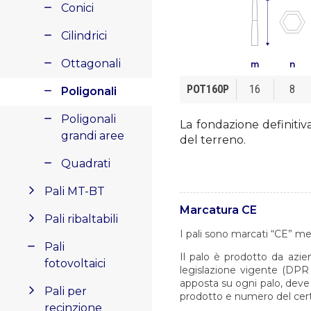
Conici
Cilindrici
Ottagonali
m
n
POT160P
16
8
Poligonali
Poligonali
La fondazione definitiva
grandi aree
del terreno.
Quadrati
Pali MT-BT
Marcatura CE
Pali ribaltabili
I pali sono marcati “CE” me
Pali
Il palo è prodotto da azie
fotovoltaici
legislazione vigente (DPR 
apposta su ogni palo, deve 
Pali per
prodotto e numero del certi
recinzione