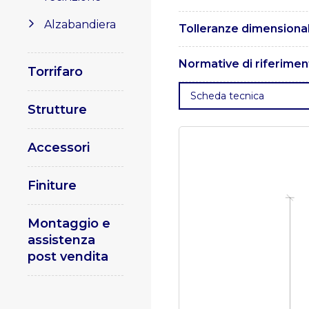
I pali sono realizzati in ac
Alzabandiera
Tolleranze dimensional
Le tolleranze dimensionali
Normative di riferimen
Torrifaro
. UNI EN 1461 – Rivestimen
Scheda tecnica
acciaio.
. UNI EN 10025 – Pr
Strutture
Specifica e qualificazione d
procedura di saldatura.
Part
e qualificazione delle pro
Accessori
saldatura.
Parte 2: Saldatura
Finiture
Montaggio e
assistenza
post vendita