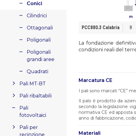
Conici
Cilindrici
m
PCC880.3 Calabria
8
Ottagonali
Poligonali
La fondazione definitiv
condizioni reali del terr
Poligonali
grandi aree
Quadrati
Marcatura CE
Pali MT-BT
I pali sono marcati “CE” me
Pali ribaltabili
Il palo è prodotto da azien
secondo la legislazione vi
Pali
normativa CE ed apposta su 
fotovoltaici
anno di fabbricazione, codi
Pali per
Materiali
recinzione