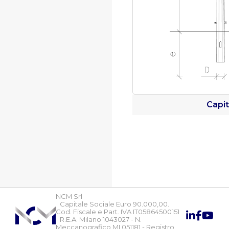
Capit
NCM Srl
Capitale Sociale Euro 90.000,00.
Cod. Fiscale e Part. IVA IT05864500151
R.E.A. Milano 1043027 - N.
Meccanografico MI 051181 - Registro