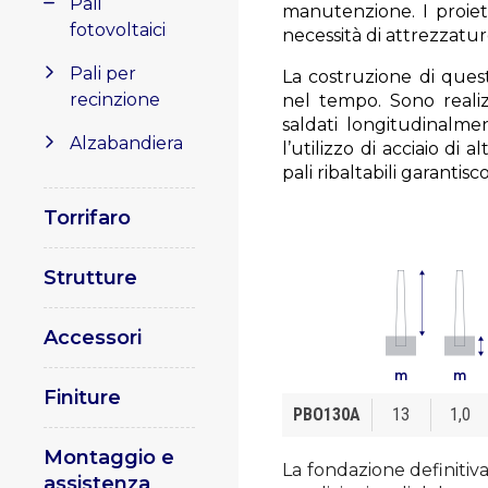
Pali
manutenzione. I proiet
fotovoltaici
necessità di attrezzatur
Pali per
La costruzione di quest
recinzione
nel tempo. Sono realiz
saldati longitudinalme
Alzabandiera
l’utilizzo di acciaio di a
pali ribaltabili garantisc
Torrifaro
Strutture
Accessori
m
m
Finiture
PBO130A
13
1,0
Montaggio e
La fondazione definitiva
assistenza