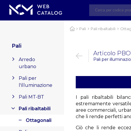
Pali
Pali ribaltabili
Ottag
Pali
Articolo PB
Arredo
Pali per illuminazio
urbano
Pali per
l'illuminazione
Pali MT-BT
I pali ribaltabili bila
estremamente versatile,
Pali ribaltabili
aree commerciali, urbane
che li rende perfetti anc
Ottagonali
Ciò che li rende eccez