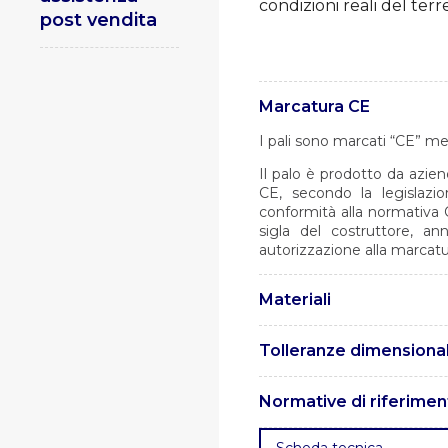
condizioni reali del terr
post vendita
Marcatura CE
I pali sono marcati “CE” me
Il palo è prodotto da azien
CE, secondo la legislazi
conformità alla normativa 
sigla del costruttore, a
autorizzazione alla marcatu
Materiali
I pali sono realizzati in a
Tolleranze dimensional
Le tolleranze sono confor
Normative di riferimen
. UNI EN 1461 – Rivestimenti