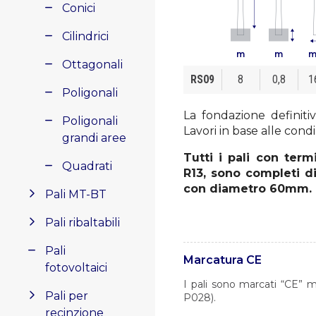
Conici
Cilindrici
m
m
Ottagonali
RS09
8
0,8
1
Poligonali
La fondazione definiti
Poligonali
Lavori in base alle condi
grandi aree
Tutti i pali con ter
Quadrati
R13
, sono completi d
con diametro 60mm.
Pali MT-BT
Pali ribaltabili
Pali
Marcatura CE
fotovoltaici
I pali sono marcati “CE” m
Pali per
P028).
recinzione