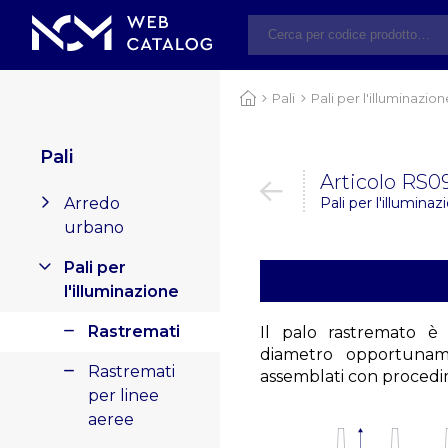
Pali
Pali per l'illuminazio
Pali
Articolo RS0
Arredo
Pali per l'illumina
urbano
Pali per
l'illuminazione
Rastremati
Il palo rastremato è
diametro opportuname
Rastremati
assemblati con procedi
per linee
aeree