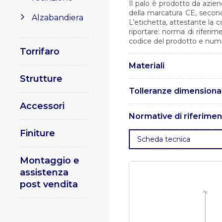
Il palo è prodotto da azien
della marcatura CE, secon
Alzabandiera
L’etichetta, attestante la 
riportare: norma di riferim
codice del prodotto e numer
Torrifaro
Materiali
Strutture
I pali sono realizzati in a
Tolleranze dimensional
UNI EN 10219.
Accessori
Le tolleranze sono conform
Normative di riferime
Finiture
. UNI EN 1461 – Rivestimen
Scheda tecnica
ferrosi e articoli di acciaio.
.
impieghi strutturali di acci
Montaggio e
qualificazione delle pro
qualificazione della proced
assistenza
acciai.
. UNI EN ISO 15609
post vendita
saldatura per materiali meta
Saldatura a gas.
. UNI EN40 