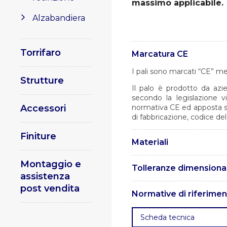
massimo applicabile.
Alzabandiera
Torrifaro
Marcatura CE
I pali sono marcati “CE” m
Strutture
Il palo è prodotto da azie
secondo la legislazione v
Accessori
normativa CE ed apposta su
di fabbricazione, codice de
Finiture
Materiali
I pali sono realizzati in ac
Montaggio e
Tolleranze dimensional
assistenza
Le tolleranze sono conform
post vendita
Normative di riferime
. UNI EN 1461 – Rivestimenti
Scheda tecnica
UNI EN 10219 – Profilati cav