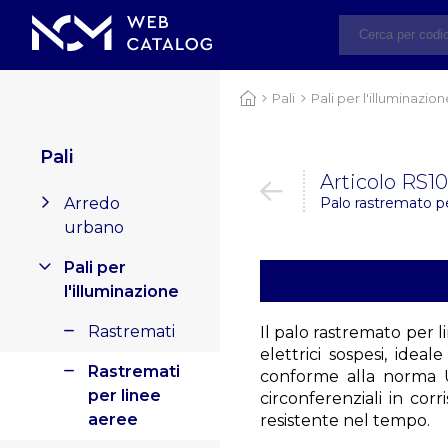
Pali
Pali per l'illuminazio
Pali
Articolo RS1
Arredo
Palo rastremato pe
urbano
Pali per
l'illuminazione
Rastremati
Il palo rastremato per l
elettrici sospesi, idea
Rastremati
conforme alla norma U
per linee
circonferenziali in co
aeree
resistente nel tempo.