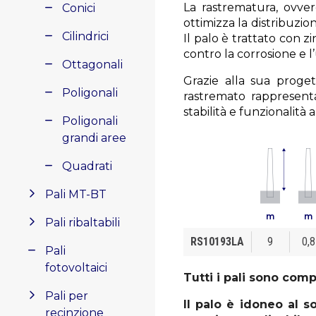
La rastrematura, ovver
Conici
ottimizza la distribuzio
Cilindrici
Il palo è trattato con
contro la corrosione e l
Ottagonali
Grazie alla sua proget
Poligonali
rastremato rappresenta
stabilità e funzionalità a
Poligonali
grandi aree
Quadrati
Pali MT-BT
m
m
Pali ribaltabili
RS10193LA
9
0,8
Pali
fotovoltaici
Tutti i pali
sono compl
Pali per
Il palo è idoneo al s
recinzione