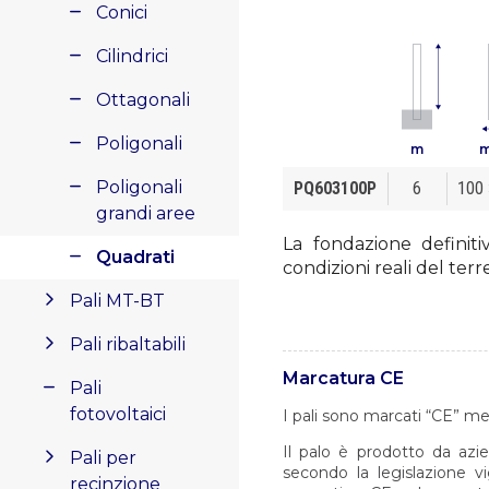
Conici
Cilindrici
Ottagonali
Poligonali
m
Poligonali
PQ603100P
6
100 
grandi aree
La fondazione definiti
Quadrati
condizioni reali del terr
Pali MT-BT
Pali ribaltabili
Marcatura CE
Pali
fotovoltaici
I pali sono marcati “CE” me
Il palo è prodotto da azie
Pali per
secondo la legislazione v
recinzione