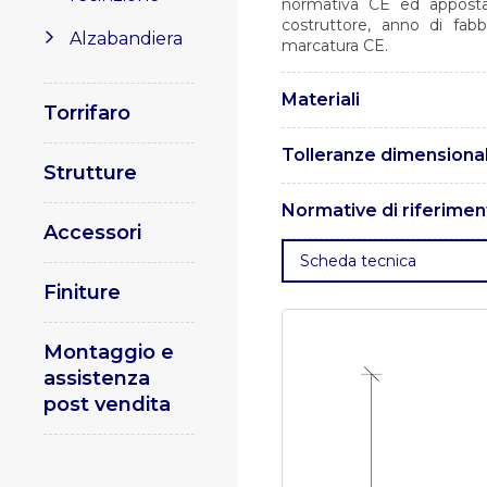
normativa CE ed apposta 
costruttore, anno di fabb
Alzabandiera
marcatura CE.
Materiali
Torrifaro
I pali sono realizzati in ac
Tolleranze dimensional
Strutture
Le tolleranze dimensionali
Normative di riferimen
Accessori
. UNI EN 1461 – Rivestimenti
Scheda tecnica
UNI EN 10219 – Profilati cav
UNI EN 15614 – Specifica 
Finiture
qualificazione della procedu
Specificazione e qualific
Montaggio e
procedura di saldatura.
Parte
assistenza
. UNI EN 1090-2 : Esecuzion
post vendita
acciaio.