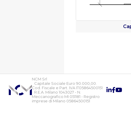
Cap
NCM Srl
Capitale Sociale Euro 90.000,00.
Cod. Fiscale e Part. IVA IT05864500151
R.E.A. Milano 1043027 - N.
Meccanografico MI 051181 - Registro
imprese di Milano 05864500151