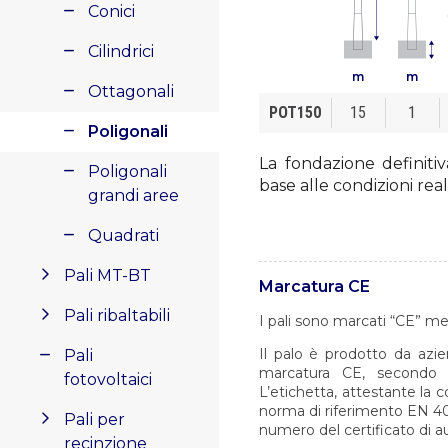
Conici
Cilindrici
m
m
Ottagonali
POT150
15
1
Poligonali
La fondazione definitiv
Poligonali
base alle condizioni real
grandi aree
Quadrati
Pali MT-BT
Marcatura CE
Pali ribaltabili
I pali sono marcati “CE” me
Il palo è prodotto da azie
Pali
marcatura CE, secondo l
fotovoltaici
L’etichetta, attestante la 
norma di riferimento EN 40-
Pali per
numero del certificato di a
recinzione