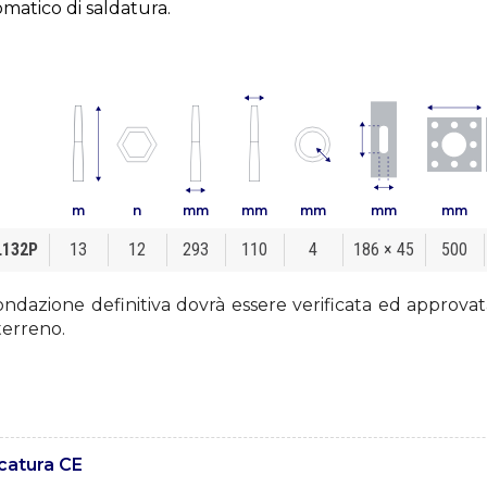
matico di saldatura.
m
n
mm
mm
mm
mm
mm
L132P
13
12
293
110
4
186 × 45
500
ondazione definitiva dovrà essere verificata ed approvata
terreno.
catura CE