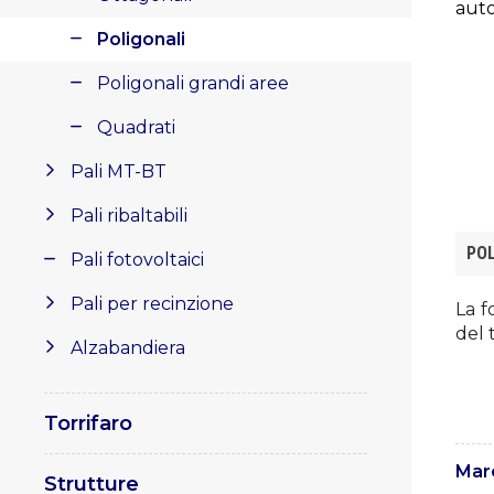
auto
Poligonali
Poligonali grandi aree
Quadrati
Pali MT-BT
Pali ribaltabili
PO
Pali fotovoltaici
Pali per recinzione
La f
del 
Alzabandiera
Torrifaro
Mar
Strutture