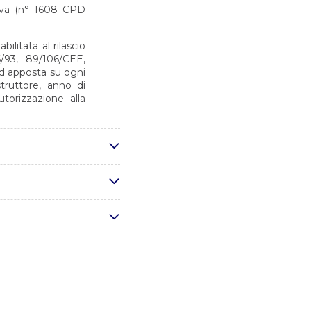
siva (n° 1608 CPD
litata al rilascio
/93, 89/106/CEE,
ed apposta su ogni
truttore, anno di
torizzazione alla
ormi alla norma UNI
u prodotti finiti
urali
tura per materiali