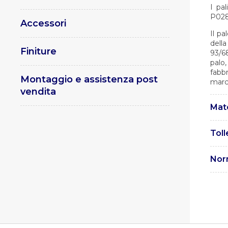
I pa
P028
Accessori
Il pa
dell
Finiture
93/6
palo
fabb
Montaggio e assistenza post
marc
vendita
Mate
I pal
Toll
EN 1
Le t
Norm
. UN
ferros
. UNI
. UN
metal
Parte