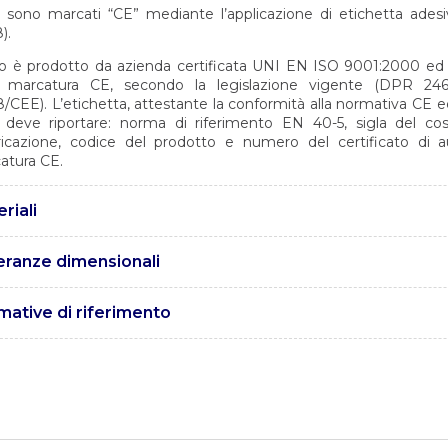
li sono marcati “CE” mediante l’applicazione di etichetta ade
).
lo è prodotto da azienda certificata UNI EN ISO 9001:2000 ed abi
a marcatura CE, secondo la legislazione vigente (DPR 246
8/CEE). L’etichetta, attestante la conformità alla normativa CE 
, deve riportare: norma di riferimento EN 40-5, sigla del cos
ricazione, codice del prodotto e numero del certificato di au
atura CE.
riali
i sono realizzati in acciaio tipo S355 JR con caratteristiche conf
eranze dimensionali
0025
olleranze sono conformi alla norma EN40-2
ative di riferimento
I EN 1461 – Rivestimenti di zincatura per immersione a caldo s
i e articoli di acciaio.
 EN 10025 – Prodotti laminati a caldo di acciai per impieghi strutt
I EN 15614 – Specifica e qualificazione delle procedure di salda
lici. Prove di qualificazione della procedura di saldatura.
 1: saldatura ad arco e a gas degli acciai.