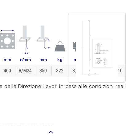
mm
n/mm
mm
kg
m²
m x m x m
400
8/M24
850
322
8,43
1,80 × 1,80 × 1,10
 dalla Direzione Lavori in base alle condizioni reali