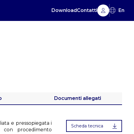
Download
Contatti
En
o
Documenti allegati
iata e pressopiegata i
Scheda tecnica
e con procedimento