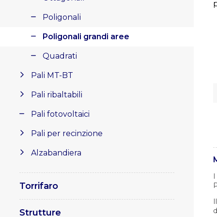
Poligonali
Poligonali grandi aree
Quadrati
Pali MT-BT
Pali ribaltabili
Pali fotovoltaici
Pali per recinzione
Alzabandiera
I
Torrifaro
P
I
d
Strutture