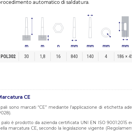
procedimento automatico di saldatura.
m
m
n
mm
mm
mm
mm
POL302
30
1,8
16
840
140
4
186 × 4
Marcatura CE
 pali sono marcati “CE” mediante l’applicazione di etichetta a
028).
l palo è prodotto da azienda certificata UNI EN ISO 9001:2015 ed a
ella marcatura CE, secondo la legislazione vigente (Regolament