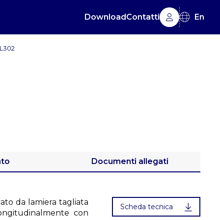
Download
Contatti
En
L302
ato
Documenti allegati
ato da lamiera tagliata
Scheda tecnica
longitudinalmente con