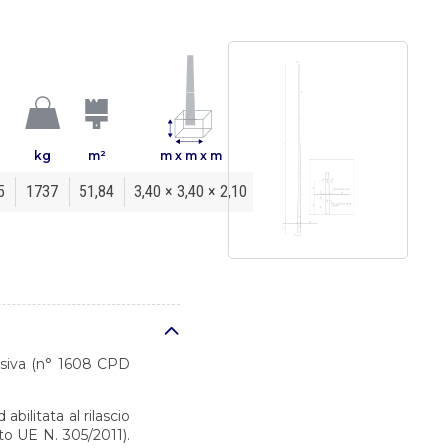
kg
m²
m x m x m
5
1737
51,84
3,40 × 3,40 × 2,10
desiva (n° 1608 CPD
bilitata al rilascio
o UE N. 305/2011).