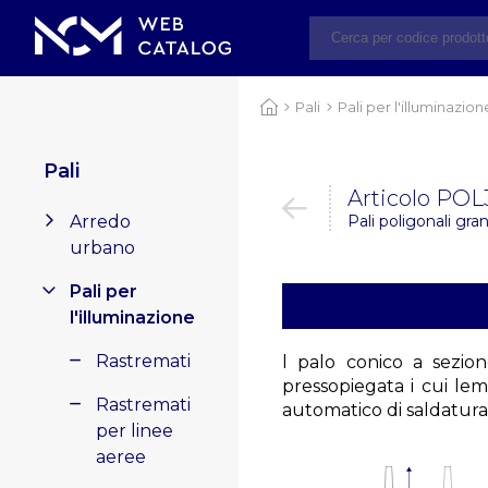
Pali
Pali per l'illuminazion
Pali
Articolo POL
Arredo
Pali poligonali gra
urbano
Pali per
l'illuminazione
Rastremati
l palo conico a sezion
pressopiegata i cui le
Rastremati
automatico di saldatura
per linee
aeree