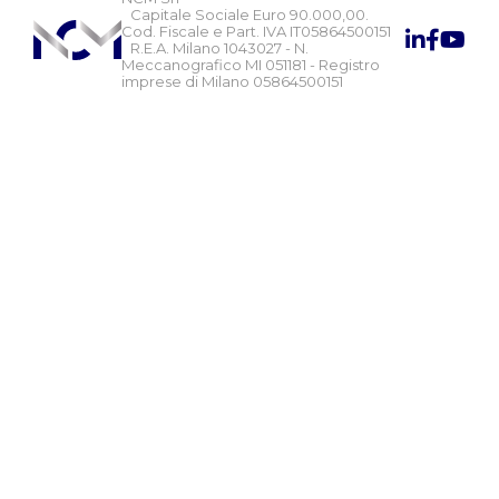
Capitale Sociale Euro 90.000,00.
Cod. Fiscale e Part. IVA IT05864500151
R.E.A. Milano 1043027 - N.
Meccanografico MI 051181 - Registro
imprese di Milano 05864500151