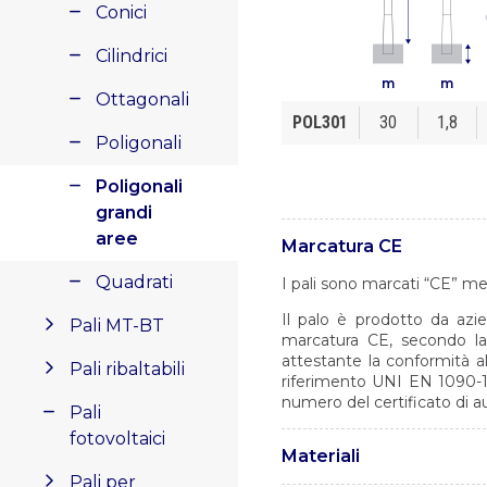
Conici
Cilindrici
m
m
Ottagonali
POL301
30
1,8
Poligonali
Poligonali
grandi
aree
Marcatura CE
Quadrati
I pali sono marcati “CE” me
Il palo è prodotto da azie
Pali MT-BT
marcatura CE, secondo la 
attestante la conformità a
Pali ribaltabili
riferimento
UNI EN 1090-
numero del certificato di a
Pali
fotovoltaici
Materiali
Pali per