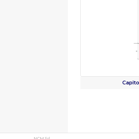
Capito
NCM Srl