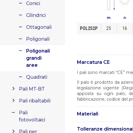
Conici
Cilindrici
m
n
Ottagonali
POL252P
25
16
Poligonali
Poligonali
grandi
Marcatura CE
aree
I pali sono marcati “CE” me
Quadrati
Il palo è prodotto da azien
legislazione vigente (Reg
Pali MT-BT
apposta su ogni palo, de
fabbricazione, codice del p
Pali ribaltabili
Pali
Materiali
fotovoltaici
I pali sono realizzati in ac
Tolleranze dimensional
Pali per