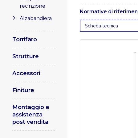
recinzione
Le tolleranze dimensionali
Normative di riferimen
Alzabandiera
. UNI EN 1461 – Rivestimenti 
Scheda tecnica
10025 – Prodotti laminati a
procedure di saldatura per 
Torrifaro
ad arco e a gas degli accia
materiali metallici. Specifi
di strutture di acciaio e di a
Strutture
Accessori
Finiture
Montaggio e
assistenza
post vendita