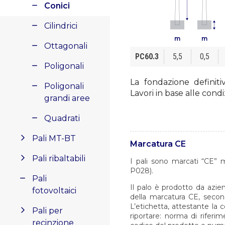
Conici
Cilindrici
m
m
Ottagonali
PC60.3
5,5
0,5
Poligonali
La fondazione definiti
Poligonali
Lavori in base alle condi
grandi aree
Quadrati
Pali MT-BT
Marcatura CE
Pali ribaltabili
I pali sono marcati “CE” 
P028).
Pali
Il palo è prodotto da azien
fotovoltaici
della marcatura CE, secon
L’etichetta, attestante la
Pali per
riportare: norma di riferi
recinzione