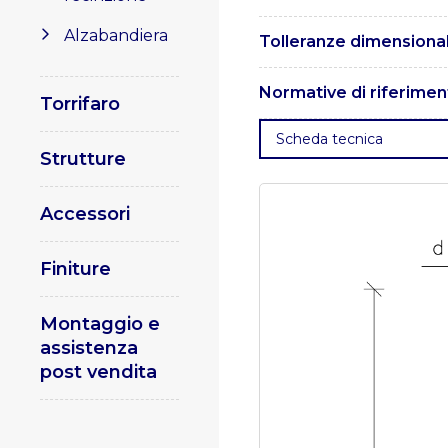
I pali sono realizzati in ac
Alzabandiera
Tolleranze dimensional
Le tolleranze sono conform
Normative di riferimen
Torrifaro
. UNI EN 1461 – Rivestimenti
Scheda tecnica
EN 10025 – Prodotti laminat
Strutture
delle procedure di saldatur
saldatura ad arco e a gas d
saldatura per materiali meta
Accessori
Pali per illuminazione pubbl
Finiture
Montaggio e
assistenza
post vendita