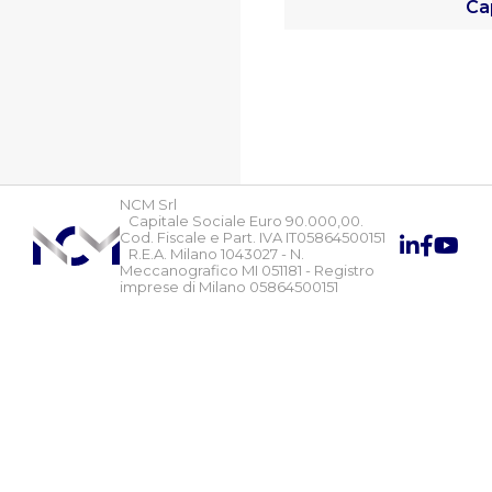
Ca
NCM Srl
Capitale Sociale Euro 90.000,00.
Cod. Fiscale e Part. IVA IT05864500151
R.E.A. Milano 1043027 - N.
Meccanografico MI 051181 - Registro
imprese di Milano 05864500151