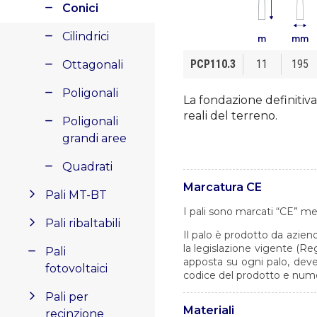
Conici
Cilindrici
m
mm
PCP110.3
11
195
Ottagonali
Poligonali
La fondazione definitiva
reali del terreno.
Poligonali
grandi aree
Quadrati
Marcatura CE
Pali MT-BT
I pali sono marcati “CE” me
Pali ribaltabili
Il palo è prodotto da azien
la legislazione vigente (Re
Pali
apposta su ogni palo, deve 
fotovoltaici
codice del prodotto e numer
Pali per
Materiali
recinzione