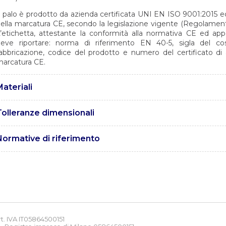
l palo è prodotto da azienda certificata UNI EN ISO 9001:2015 ed a
ella marcatura CE, secondo la legislazione vigente (Regolament
’etichetta, attestante la conformità alla normativa CE ed app
eve riportare: norma di riferimento EN 40-5, sigla del cos
abbricazione, codice del prodotto e numero del certificato di 
arcatura CE.
ateriali
 pali sono realizzati in acciaio tipo S235 JR con caratteristiche
Tolleranze dimensionali
NI EN 10025.
e tolleranze sono conformi alla norma EN40-2.
Normative di riferimento
 UNI EN 1461 – Rivestimenti di zincatura per immersione a caldo
errosi e articoli di acciaio.
 UNI EN 10025 – Prodotti laminati a caldo di acciai per impieghi st
 UNI EN 15614 – Specifica e qualificazione delle procedure di sal
etallici. Prove di qualificazione della procedura di saldatura.
arte 1: saldatura ad arco e a gas degli acciai.
 UNI EN ISO 15609 – Specificazione e qualificazione delle procedu
t. IVA IT05864500151
ateriali metallici. Specificazione della procedura di saldatura.