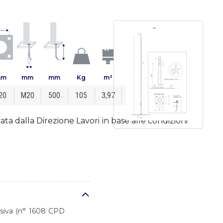
mm
mm
mm
Kg
m²
m x m x m
20
M20
500
105
3,97
1,30 × 1,30 × 0,90
ta dalla Direzione Lavori in base alle condizioni
desiva (n° 1608 CPD