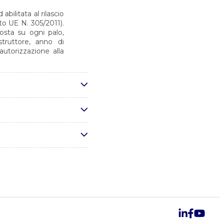
bilitata al rilascio
o UE N. 305/2011).
osta su ogni palo,
truttore, anno di
autorizzazione alla
 conformi alla norma
 su prodotti finiti
rutturali
datura per materiali
re di saldatura per