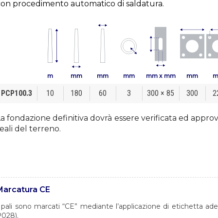
con procedimento automatico di saldatura.
m
mm
mm
mm
mm x mm
mm
PCP100.3
10
180
60
3
300 × 85
300
2
a fondazione definitiva dovrà essere verificata ed approva
eali del terreno.
Marcatura CE
 pali sono marcati “CE” mediante l’applicazione di etichetta a
028).