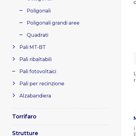
Poligonali
Poligonali grandi aree
Quadrati
Pali MT-BT
Pali ribaltabili
Pali fotovoltaici
L
r
Pali per recinzione
Alzabandiera
Torrifaro
I
Strutture
P