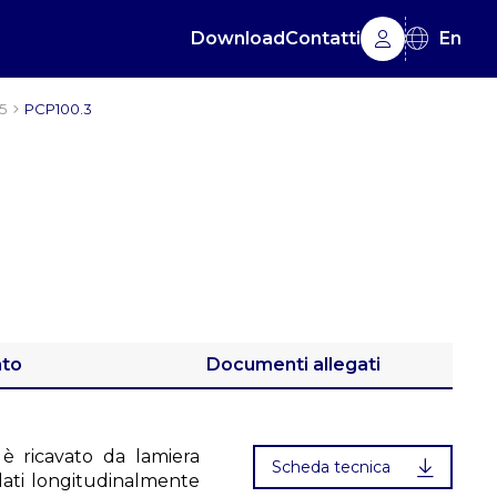
Download
Contatti
En
5
PCP100.3
ato
Documenti allegati
 è ricavato da lamiera
Scheda tecnica
ldati longitudinalmente