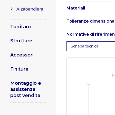
Materiali
Alzabandiera
I pali sono realizzati in ac
Tolleranze dimensional
Torrifaro
Le tolleranze dimensionali
Normative di riferimen
Strutture
. UNI EN 1461 – Rivestimenti
Scheda tecnica
di acciaio.
. UNI EN 10025 – 
15614 – Specifica e qualifi
Accessori
qualificazione della procedu
ISO 15609 – Specificazione 
Specificazione della proce
Finiture
illuminazione pubblica. Par
Montaggio e
assistenza
post vendita