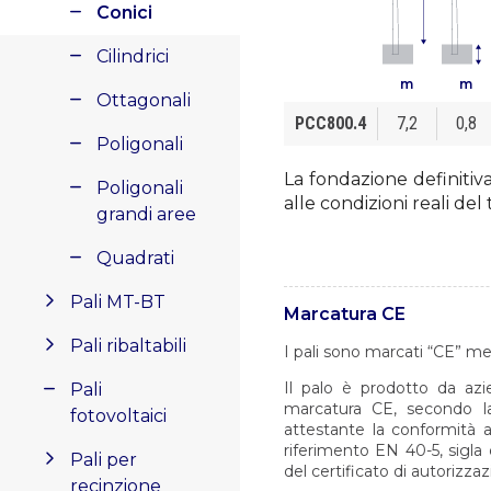
Conici
Cilindrici
m
m
Ottagonali
PCC800.4
7,2
0,8
Poligonali
La fondazione definitiv
Poligonali
alle condizioni reali del
grandi aree
Quadrati
Pali MT-BT
Marcatura CE
Pali ribaltabili
I pali sono marcati “CE” me
Il palo è prodotto da azie
Pali
marcatura CE, secondo la
fotovoltaici
attestante la conformità 
riferimento EN 40-5, sigla
Pali per
del certificato di autorizza
recinzione