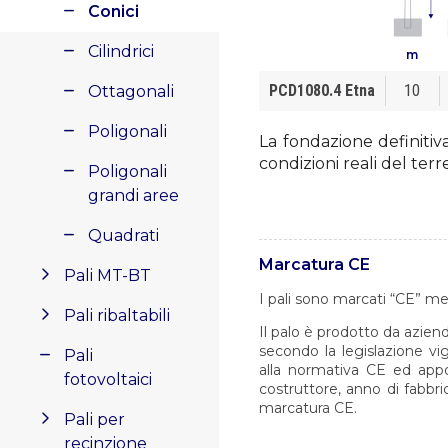
Conici
Cilindrici
m
PCD1080.4 Etna
10
Ottagonali
Poligonali
La fondazione definitiv
condizioni reali del terr
Poligonali
grandi aree
Quadrati
Marcatura CE
Pali MT-BT
I pali sono marcati “CE” me
Pali ribaltabili
Il palo è prodotto da aziend
secondo la legislazione vi
Pali
alla normativa CE ed appo
fotovoltaici
costruttore, anno di fabbri
marcatura CE.
Pali per
recinzione