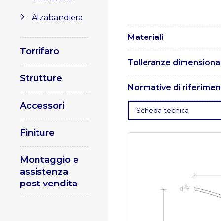
Alzabandiera
Materiali
Torrifaro
I pali sono realizzati in ac
Tolleranze dimensional
Strutture
Le tolleranze dimensionali
Normative di riferimen
Accessori
. UNI EN 1461 – Rivestiment
Scheda tecnica
acciaio.
. UNI EN 10025 – Pr
Specifica e qualificazione 
Finiture
della procedura di saldatur
Specificazione e qualificaz
procedura di saldatura.
Part
Montaggio e
Parte 3
assistenza
post vendita