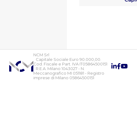
NCM Srl
Capitale Sociale Euro 90.000,00.
Cod. Fiscale e Part. IVA IT05864500151
R.E.A. Milano 1043027 - N.
Meccanografico MI 051181 - Registro
imprese di Milano 05864500151