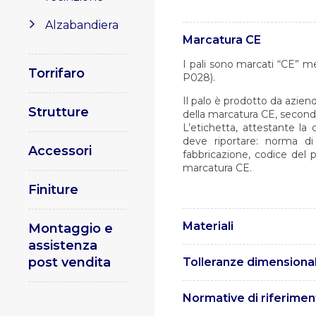
Alzabandiera
Marcatura CE
I pali sono marcati “CE” m
Torrifaro
P028).
Il palo è prodotto da aziend
Strutture
della marcatura CE, second
L’etichetta, attestante la
deve riportare: norma di
Accessori
fabbricazione, codice del 
marcatura CE.
Finiture
Materiali
Montaggio e
assistenza
I pali sono realizzati in ac
post vendita
Tolleranze dimensional
UNI EN 10219.
Le tolleranze sono conform
Normative di riferimen