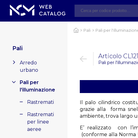
Pali
Pali per l'illuminazion
Pali
Articolo CL1
Arredo
Pali per l'illuminazi
urbano
Pali per
l'illuminazione
Rastremati
Il palo cilindrico cost
grazie alla forma snell
Rastremati
ambiente, trova largo u
per linee
E’ realizzato con l’i
aeree
(conforme alla Norma 