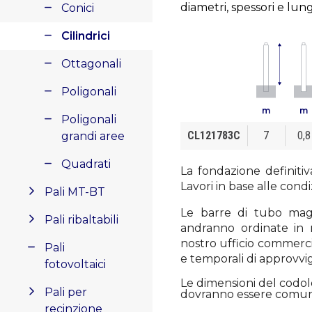
diametri, spessori e lun
Conici
Cilindrici
Ottagonali
Poligonali
m
m
Poligonali
CL121783C
7
0,8
grandi aree
Quadrati
La fondazione definitiv
Lavori in base alle condi
Pali MT-BT
Le barre di tubo magg
Pali ribaltabili
andranno ordinate in m
nostro ufficio commerciale
Pali
e temporali di approvv
fotovoltaici
Le dimensioni del codo
Pali per
dovranno essere comunic
recinzione