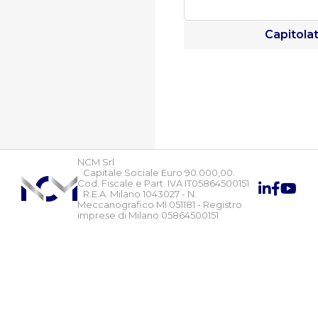
Capitola
NCM Srl
Capitale Sociale Euro 90.000,00.
Cod. Fiscale e Part. IVA IT05864500151
R.E.A. Milano 1043027 - N.
Meccanografico MI 051181 - Registro
imprese di Milano 05864500151