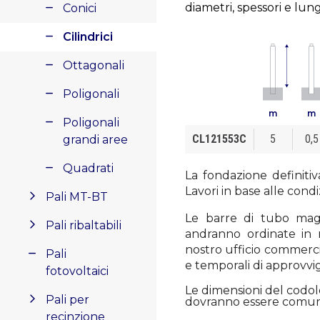
diametri, spessori e lun
Conici
Cilindrici
Ottagonali
Poligonali
m
m
Poligonali
CL121553C
5
0,5
grandi aree
Quadrati
La fondazione definitiv
Lavori in base alle condi
Pali MT-BT
Le barre di tubo magg
Pali ribaltabili
andranno ordinate in m
nostro ufficio commerciale
Pali
e temporali di approvv
fotovoltaici
Le dimensioni del codo
Pali per
dovranno essere comunic
recinzione