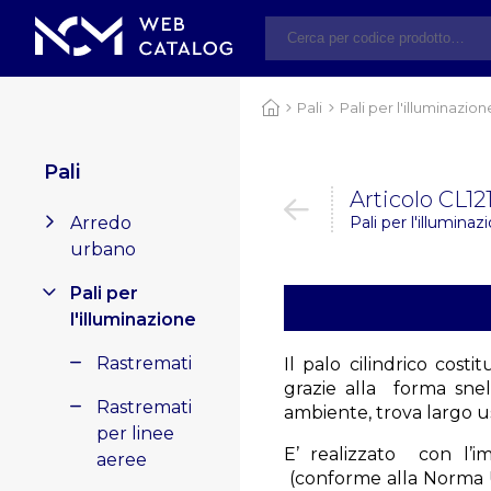
Pali
Pali per l'illuminazion
Pali
Articolo CL12
Arredo
Pali per l'illuminazi
urbano
Pali per
l'illuminazione
Rastremati
Il palo cilindrico cost
grazie alla forma snell
Rastremati
ambiente, trova largo u
per linee
E’ realizzato con l’i
aeree
(conforme alla Norma 