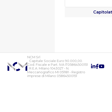
Capitola
NCM Srl
Capitale Sociale Euro 90.000,00.
Cod. Fiscale e Part. IVA IT05864500151
R.E.A. Milano 1043027 - N.
Meccanografico MI 051181 - Registro
imprese di Milano 05864500151