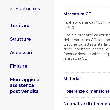
Alzabandiera
Marcatura CE
I pali sono marcati “CE” m
Torrifaro
P028).
Il palo è prodotto da aziend
Strutture
della marcatura CE, second
L’etichetta, attestante la
deve riportare: norma di
Accessori
fabbricazione, codice del 
marcatura CE.
Finiture
Materiali
Montaggio e
assistenza
I pali sono realizzati in ac
post vendita
Tolleranze dimensional
UNI EN 10219.
Le tolleranze sono conform
Normative di riferimen