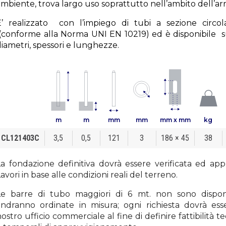
ambiente, trova largo uso soprattutto nell’ambito dell’a
E’ realizzato con l’impiego di tubi a sezione circol
(conforme alla Norma UNI EN 10219) ed è disponibile 
iametri, spessori e lunghezze.
m
m
mm
mm
mm x mm
kg
CL121403C
3,5
0,5
121
3
186 × 45
38
La fondazione definitiva dovrà essere verificata ed app
avori in base alle condizioni reali del terreno.
Le barre di tubo maggiori di 6 mt. non sono dispon
andranno ordinate in misura; ogni richiesta dovrà ess
ostro ufficio commerciale al fine di definire fattibilità tec