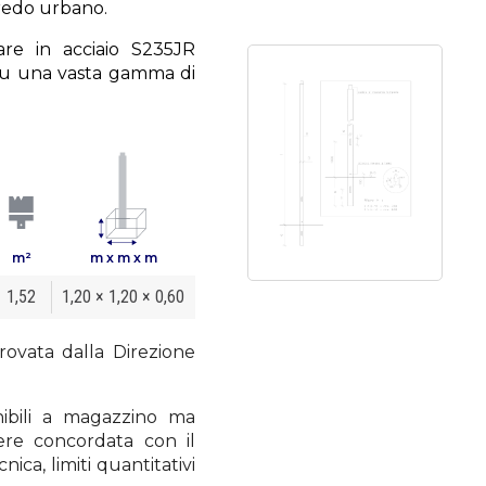
rredo urbano.
are in acciaio S235JR
su una vasta gamma di
m²
m x m x m
1,52
1,20 × 1,20 × 0,60
rovata dalla Direzione
ibili a magazzino ma
ere concordata con il
nica, limiti quantitativi