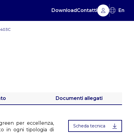
Download
Contatti
En
1403C
ato
Documenti allegati
e green per eccellenza,
Scheda tecnica
to in ogni tipologia di