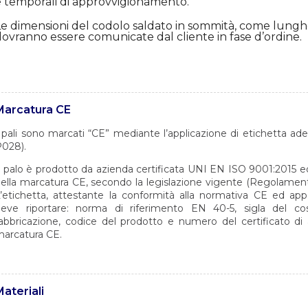
e temporali di approvvigionamento.
Le dimensioni del codolo saldato in sommità, come lungh
ovranno essere comunicate dal cliente in fase d’ordine.
Marcatura CE
 pali sono marcati “CE” mediante l’applicazione di etichetta a
028).
l palo è prodotto da azienda certificata UNI EN ISO 9001:2015 ed a
ella marcatura CE, secondo la legislazione vigente (Regolament
’etichetta, attestante la conformità alla normativa CE ed app
eve riportare: norma di riferimento EN 40-5, sigla del cos
abbricazione, codice del prodotto e numero del certificato di 
arcatura CE.
ateriali