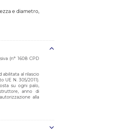
ezza e diametro,
desiva (n° 1608 CPD
bilitata al rilascio
o UE N. 305/2011).
osta su ogni palo,
truttore, anno di
autorizzazione alla