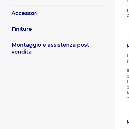
Accessori
d
Finiture
Montaggio e assistenza post
vendita
I
P
I
d
L
d
f
m
M