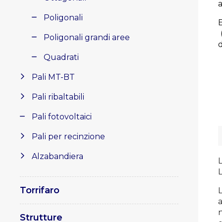
Poligonali
Poligonali grandi aree
d
Quadrati
Pali MT-BT
Pali ribaltabili
Pali fotovoltaici
Pali per recinzione
Alzabandiera
L
Torrifaro
n
Strutture