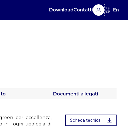
Download
Contatti
En
ato
Documenti allegati
e green per eccellenza,
Scheda tecnica
to in ogni tipologia di