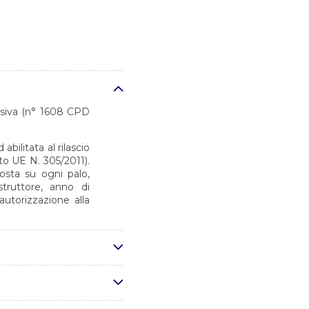
desiva (n° 1608 CPD
bilitata al rilascio
o UE N. 305/2011).
osta su ogni palo,
truttore, anno di
autorizzazione alla
 conformi alla norma