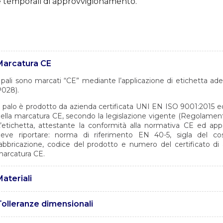
e temporali di approvvigionamento.
Marcatura CE
 pali sono marcati “CE” mediante l’applicazione di etichetta a
028).
l palo è prodotto da azienda certificata UNI EN ISO 9001:2015 ed a
ella marcatura CE, secondo la legislazione vigente (Regolament
’etichetta, attestante la conformità alla normativa CE ed app
eve riportare: norma di riferimento EN 40-5, sigla del cos
abbricazione, codice del prodotto e numero del certificato di 
arcatura CE.
ateriali
 pali sono realizzati in acciaio tipo S235 JR con caratteristiche
Tolleranze dimensionali
NI EN 10219.
e tolleranze sono conformi alla norma EN40-2.