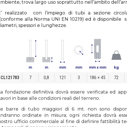
ambiente, trova largo uso soprattutto nell’ambito dell’a
E’ realizzato con l’impiego di tubi a sezione circol
(conforme alla Norma UNI EN 10219) ed è disponibile 
iametri, spessori e lunghezze.
m
m
mm
mm
mm x mm
kg
CL121783
7
0,8
121
3
186 × 45
72
La fondazione definitiva dovrà essere verificata ed app
avori in base alle condizioni reali del terreno.
Le barre di tubo maggiori di 6 mt. non sono dispon
andranno ordinate in misura; ogni richiesta dovrà ess
ostro ufficio commerciale al fine di definire fattibilità tec