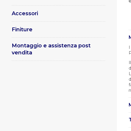
Accessori
Finiture
Montaggio e assistenza post
I
vendita
P
I
d
L
d
f
m
M
I
U
L