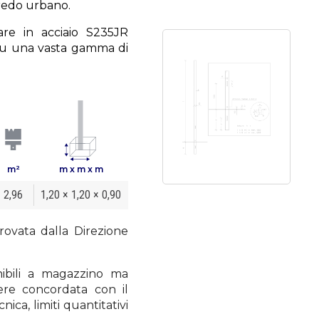
rredo urbano.
are in acciaio S235JR
su una vasta gamma di
m²
m x m x m
2,96
1,20 × 1,20 × 0,90
rovata dalla Direzione
ibili a magazzino ma
ere concordata con il
nica, limiti quantitativi