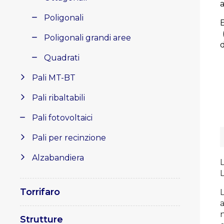
Poligonali
Poligonali grandi aree
d
Quadrati
Pali MT-BT
Pali ribaltabili
Pali fotovoltaici
Pali per recinzione
Alzabandiera
L
Torrifaro
n
Strutture