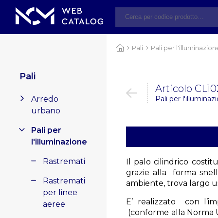
Pali
Pali per l'illuminazion
Pali
Articolo CL1
Arredo
Pali per l'illuminazi
urbano
Pali per
l'illuminazione
Rastremati
Il palo cilindrico cost
grazie alla forma snell
Rastremati
ambiente, trova largo u
per linee
E’ realizzato con l’im
aeree
(conforme alla Norma U