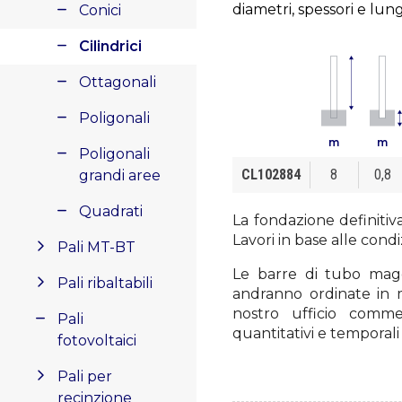
diametri, spessori e lun
Conici
Cilindrici
Ottagonali
Poligonali
m
m
Poligonali
CL102884
8
0,8
grandi aree
Quadrati
La fondazione definitiv
Lavori in base alle condi
Pali MT-BT
Le barre di tubo magg
Pali ribaltabili
andranno ordinate in m
nostro ufficio commerc
Pali
quantitativi e temporal
fotovoltaici
Pali per
recinzione