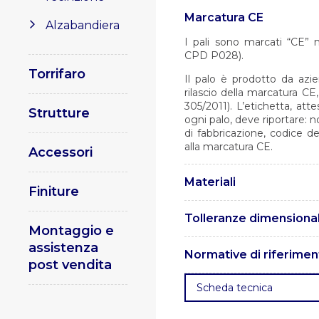
Marcatura CE
Alzabandiera
I pali sono marcati “CE” 
CPD P028).
Torrifaro
Il palo è prodotto da azi
rilascio della marcatura C
305/2011). L’etichetta, at
Strutture
ogni palo, deve riportare: 
di fabbricazione, codice d
alla marcatura CE.
Accessori
Materiali
Finiture
I pali sono realizzati in ac
Tolleranze dimensional
UNI EN 10219.
Montaggio e
Le tolleranze sono conform
assistenza
Normative di riferimen
post vendita
. UNI EN 1461 – Rivestiment
Scheda tecnica
ferrosi e articoli di acciaio.
.
per impieghi strutturali d