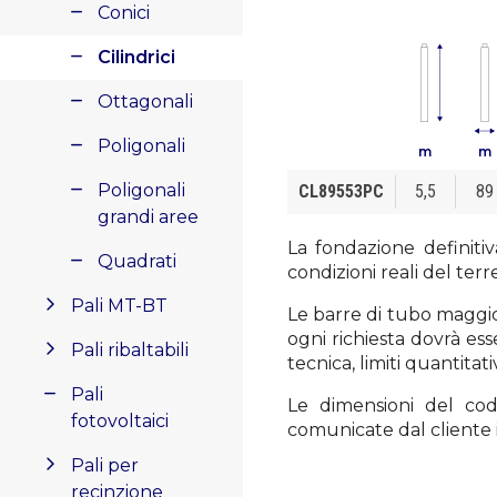
Conici
Cilindrici
Ottagonali
Poligonali
m
m
Poligonali
CL89553PC
5,5
89
grandi aree
La fondazione definitiv
Quadrati
condizioni reali del terr
Pali MT-BT
Le barre di tubo maggio
ogni richiesta dovrà ess
Pali ribaltabili
tecnica, limiti quantita
Pali
Le dimensioni del co
fotovoltaici
comunicate dal cliente i
Pali per
recinzione