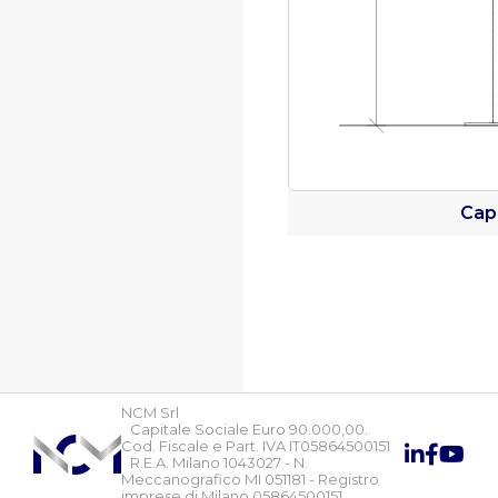
Cap
NCM Srl
Capitale Sociale Euro 90.000,00.
Cod. Fiscale e Part. IVA IT05864500151
R.E.A. Milano 1043027 - N.
Meccanografico MI 051181 - Registro
imprese di Milano 05864500151