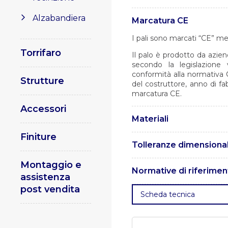
Alzabandiera
Marcatura CE
I pali sono marcati “CE” me
Torrifaro
Il palo è prodotto da azien
secondo la legislazione 
conformità alla normativa 
Strutture
del costruttore, anno di fa
marcatura CE.
Accessori
Materiali
Finiture
I pali sono realizzati in ac
Tolleranze dimensional
Le tolleranze sono conform
Montaggio e
Normative di riferimen
assistenza
post vendita
. UNI EN 1461 – Rivestimenti 
Scheda tecnica
. UNI EN 10219 – Profilati c
fine.
. UNI EN 15614 – Specif
qualificazione della proced
15609 – Specificazione e qu