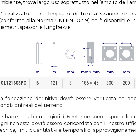
ambiente, trova largo uso soprattutto nell’ambito dell’a
E’ realizzato con l’impiego di tubi a sezione circol
(conforme alla Norma UNI EN 10219) ed è disponibile 
iametri, spessori e lunghezze.
m
m
mm
mm x mm
mm
mm
CL121603PC
6
121
3
186 × 45
300
200
La fondazione definitiva dovrà essere verificata ed app
ondizioni reali del terreno.
Le barre di tubo maggiori di 6 mt. non sono disponibili 
gni richiesta dovrà essere concordata con il nostro uffici
ecnica, limiti quantitativi e temporali di approvvigioname