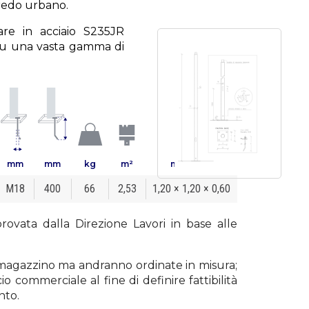
rredo urbano.
are in acciaio S235JR
su una vasta gamma di
mm
mm
kg
m²
m x m x m
M18
400
66
2,53
1,20 × 1,20 × 0,60
rovata dalla Direzione Lavori in base alle
a magazzino ma andranno ordinate in misura;
o commerciale al fine di definire fattibilità
nto.