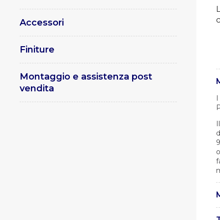
c
Accessori
Finiture
Montaggio e assistenza post
vendita
I
P
I
d
9
o
f
m
M
I