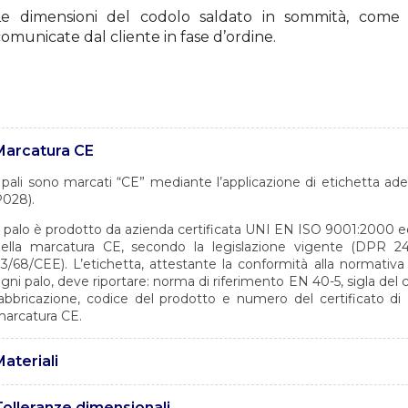
Le dimensioni del codolo saldato in sommità, come
omunicate dal cliente in fase d’ordine.
Marcatura CE
 pali sono marcati “CE” mediante l’applicazione di etichetta a
028).
l palo è prodotto da azienda certificata UNI EN ISO 9001:2000 ed a
ella marcatura CE, secondo la legislazione vigente (DPR 24
3/68/CEE). L’etichetta, attestante la conformità alla normativ
gni palo, deve riportare: norma di riferimento EN 40-5, sigla del 
abbricazione, codice del prodotto e numero del certificato di 
arcatura CE.
ateriali
 pali sono realizzati in acciaio tipo S235 JR con caratteristiche
Tolleranze dimensionali