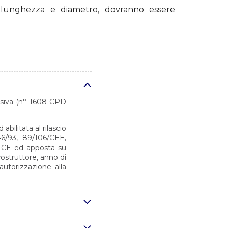
 lunghezza e diametro, dovranno essere
desiva (n° 1608 CPD
bilitata al rilascio
6/93, 89/106/CEE,
a CE ed apposta su
costruttore, anno di
autorizzazione alla
 conformi alla norma