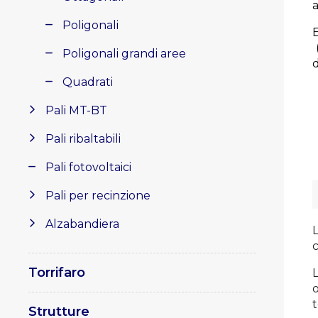
Poligonali
Poligonali grandi aree
d
Quadrati
Pali MT-BT
Pali ribaltabili
Pali fotovoltaici
Pali per recinzione
Alzabandiera
c
Torrifaro
o
t
Strutture