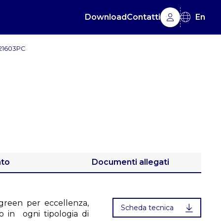
Download
Contatti
En
21603PC
ato
Documenti allegati
e green per eccellenza,
Scheda tecnica
to in ogni tipologia di