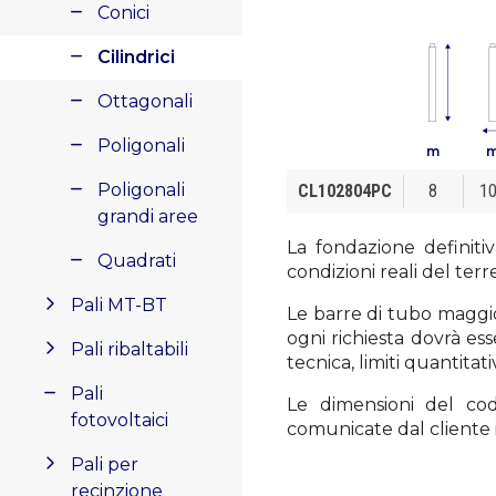
Conici
Cilindrici
Ottagonali
Poligonali
m
Poligonali
CL102804PC
8
1
grandi aree
La fondazione definiti
Quadrati
condizioni reali del terr
Pali MT-BT
Le barre di tubo maggio
ogni richiesta dovrà ess
Pali ribaltabili
tecnica, limiti quantita
Pali
Le dimensioni del co
fotovoltaici
comunicate dal cliente i
Pali per
recinzione