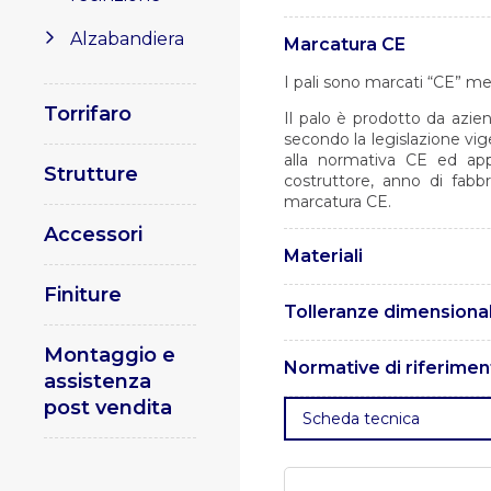
Alzabandiera
Marcatura CE
I pali sono marcati “CE” me
Torrifaro
Il palo è prodotto da azie
secondo la legislazione vi
alla normativa CE ed app
Strutture
costruttore, anno di fabb
marcatura CE.
Accessori
Materiali
Finiture
I pali sono realizzati in ac
Tolleranze dimensional
Le tolleranze sono conform
Montaggio e
Normative di riferimen
assistenza
post vendita
. UNI EN 1461 – Rivestimenti 
Scheda tecnica
UNI EN 10219 – Profilati ca
fine.
. UNI EN 15614 – Specif
qualificazione della procedu
– Specificazione e qualific