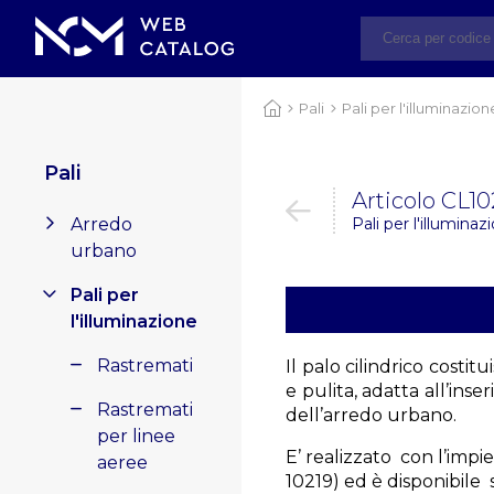
Pali
Pali per l'illuminazion
Pali
Articolo CL
Arredo
Pali per l'illuminazi
urbano
Pali per
l'illuminazione
Rastremati
Il palo cilindrico costi
e pulita, adatta all’ins
Rastremati
dell’arredo urbano.
per linee
E’ realizzato con l’imp
aeree
10219) ed è disponibile