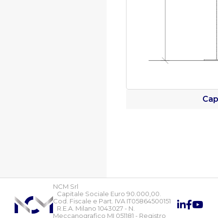
Cap
NCM Srl
Capitale Sociale Euro 90.000,00.
Cod. Fiscale e Part. IVA IT05864500151
R.E.A. Milano 1043027 - N.
Meccanografico MI 051181 - Registro