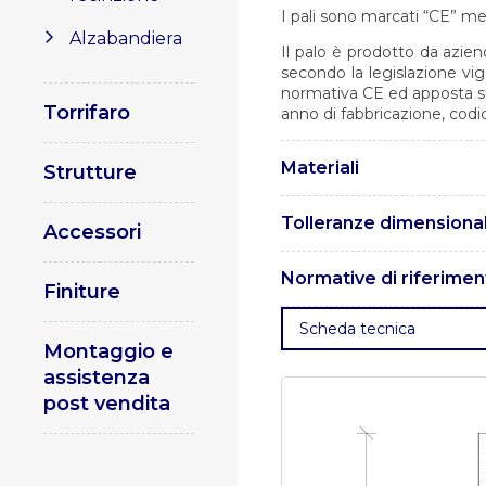
I pali sono marcati “CE” me
Alzabandiera
Il palo è prodotto da azien
secondo la legislazione vi
normativa CE ed apposta su 
Torrifaro
anno di fabbricazione, codi
Materiali
Strutture
I pali sono realizzati in ac
Tolleranze dimensional
Accessori
Le tolleranze sono conform
Normative di riferimen
Finiture
. UNI EN 1461 – Rivestiment
Scheda tecnica
acciaio.
. UNI EN 10219 – Prof
Montaggio e
a grano fine.
. UNI EN 15614 
assistenza
Prove di qualificazione dell
ISO 15609 – Specificazion
post vendita
Specificazione della proced
pubblica. Parte 2 – Parte 3