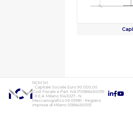
Capi
NCM Srl
Capitale Sociale Euro 90.000,00.
Cod. Fiscale e Part. IVA IT05864500151
R.E.A. Milano 1043027 - N.
Meccanografico MI 051181 - Registro
imprese di Milano 05864500151