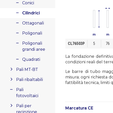
Conici
Cilindrici
Ottagonali
Poligonali
m
m
Poligonali
CL76503P
5
76
grandi aree
La fondazione definitiv
Quadrati
condizioni reali del terr
Pali MT-BT
Le barre di tubo magg
misura; ogni richiesta d
Pali ribaltabili
fattibilità tecnica, limi
Pali
fotovoltaici
Pali per
Marcatura CE
recinzione