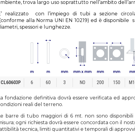
ambiente, trova largo uso soprattutto nell’ambito dell’a
E’ realizzato con l’impiego di tubi a sezione circol
(conforme alla Norma UNI EN 10219) ed è disponibile 
iametri, spessori e lunghezze.
m
m
mm
mm x mm
mm
mm
m
CL60603P
6
60
3
NO
200
150
M1
a fondazione definitiva dovrà essere verificata ed appro
ondizioni reali del terreno.
Le barre di tubo maggiori di 6 mt. non sono disponibi
isura; ogni richiesta dovrà essere concordata con il nostr
attibilità tecnica, limiti quantitativi e temporali di appro