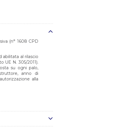
desiva (n° 1608 CPD
bilitata al rilascio
o UE N. 305/2011).
osta su ogni palo,
truttore, anno di
autorizzazione alla
 conformi alla norma