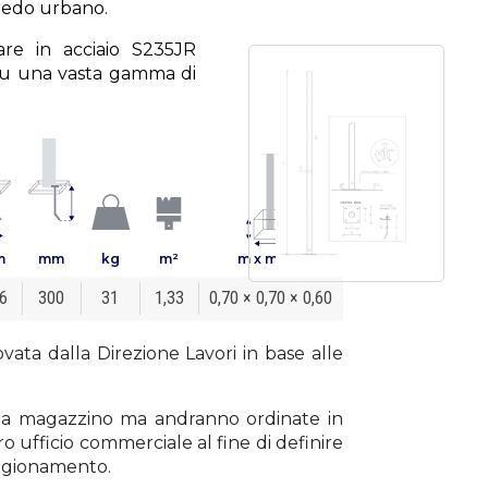
rredo urbano.
are in acciaio S235JR
su una vasta gamma di
m
mm
kg
m²
m x m x m
6
300
31
1,33
0,70 × 0,70 × 0,60
vata dalla Direzione Lavori in base alle
li a magazzino ma andranno ordinate in
o ufficio commerciale al fine di definire
vvigionamento.