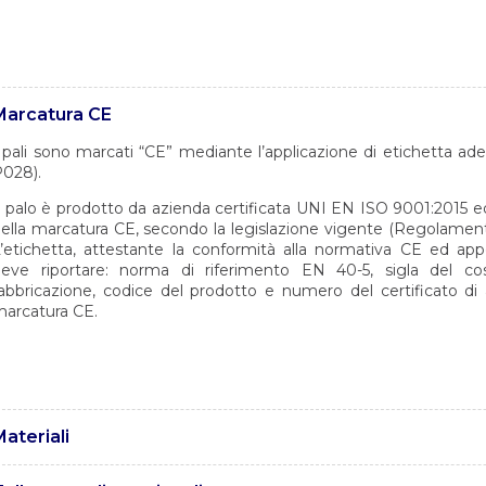
Marcatura CE
 pali sono marcati “CE” mediante l’applicazione di etichetta a
028).
l palo è prodotto da azienda certificata UNI EN ISO 9001:2015 ed a
ella marcatura CE, secondo la legislazione vigente (Regolament
’etichetta, attestante la conformità alla normativa CE ed app
eve riportare: norma di riferimento EN 40-5, sigla del cos
abbricazione, codice del prodotto e numero del certificato di 
arcatura CE.
ateriali
 pali sono realizzati in acciaio tipo S235 JR con caratteristiche