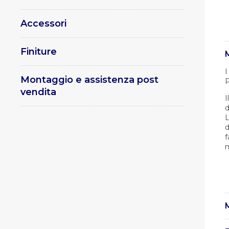
Accessori
Finiture
I
Montaggio e assistenza post
P
vendita
I
d
L
d
f
m
M
I