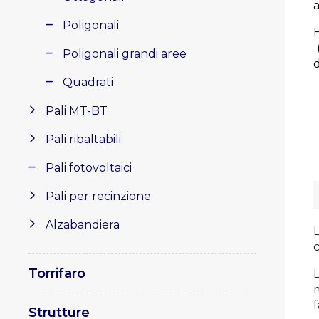
Poligonali
Poligonali grandi aree
d
Quadrati
Pali MT-BT
Pali ribaltabili
Pali fotovoltaici
Pali per recinzione
Alzabandiera
L
c
Torrifaro
m
f
Strutture