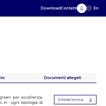
Download
Contatti
En
ato
Documenti allegati
e green per eccellenza,
Scheda tecnica
to in ogni tipologia di