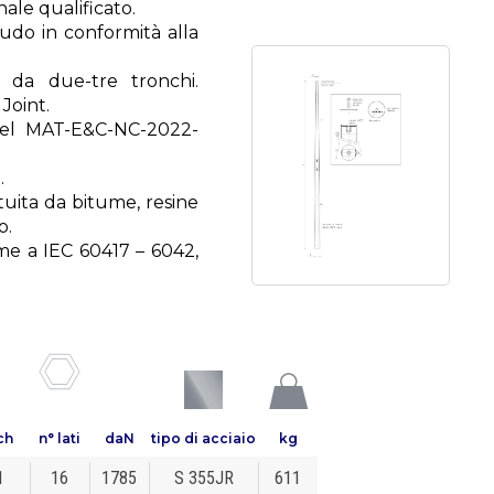
nale qualificato.
audo in conformità alla
 da due-tre tronchi.
Joint.
Enel MAT-E&C-NC-2022-
.
ituita da bitume, resine
o.
rme a IEC 60417 – 6042,
ch
n° lati
daN
tipo di acciaio
kg
1
16
1785
S 355JR
611