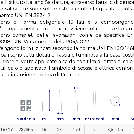
all’Istituto Italiano Saldatura, attraverso l’ausilio di perso
Le saldature sono sottoposte a controllo qualità e coll
norma UNI EN 3834-2.
Sono di forma poligonale 16 lati e si compongono
’accoppiamento tra i tronchi avviene col metodo slip-on- 
Sono completi delle lavorazioni come da specifica 
0098-GIN. Versione n.0 del 21/04/2022.
Vengono forniti zincati secondo la norma UNI EN ISO 1461
 pali sono tutti dotati di fascia bituminosa alla base cost
i fibre di vetro applicate a caldo con film di idrato di calci
ul palo è applicato il simbolo di scossa elettrica confo
con dimensione minima di 140 mm.
Matricola
m
mm
mm
n° tronchi
mm
S
16F17
237365
16
479
170
2
4,5 - 4,5