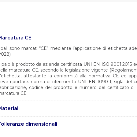
Marcatura CE
 pali sono marcati “CE” mediante l’applicazione di etichetta a
028).
l palo è prodotto da azienda certificata UNI EN ISO 9001:2015 ed a
ella marcatura CE, secondo la legislazione vigente (Regolament
’etichetta, attestante la conformità alla normativa CE ed app
eve riportare: norma di riferimento UNI EN 1090-1, sigla del c
abbricazione, codice del prodotto e numero del certificato di 
arcatura CE.
ateriali
 pali sono realizzati in acciaio tipo S355 JR con caratteristiche
Tolleranze dimensionali
UNI EN 10025
e tolleranze sono conformi alle specifiche tecniche Enel MAT