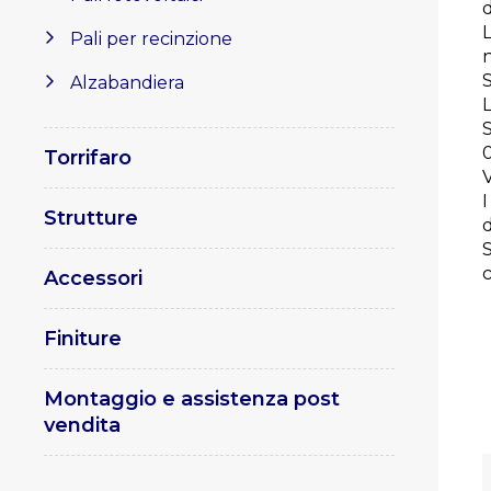
d
Pali per recinzione
Alzabandiera
L
Torrifaro
I
Strutture
d
S
Accessori
Finiture
Montaggio e assistenza post
vendita