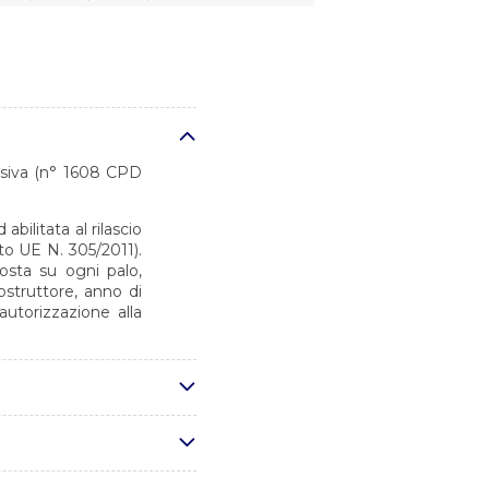
desiva (n° 1608 CPD
bilitata al rilascio
o UE N. 305/2011).
osta su ogni palo,
ostruttore, anno di
autorizzazione alla
 conformi alla norma
-E&C-NC-2022-0098-