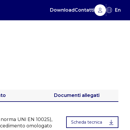
Download
Contatti
En
ato
Documenti allegati
la norma UNI EN 10025),
Scheda tecnica
rocedimento omologato