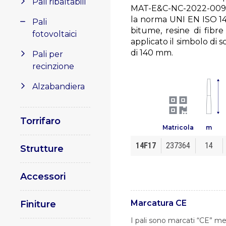
Pali ribaltabili
MAT-E&C-NC-2022-0098-
la norma UNI EN ISO 14
Pali
bitume, resine di fibre
fotovoltaici
applicato il simbolo di
di 140 mm.
Pali per
recinzione
Alzabandiera
Torrifaro
Matricola
m
14F17
237364
14
Strutture
Accessori
Marcatura CE
Finiture
I pali sono marcati “CE” me