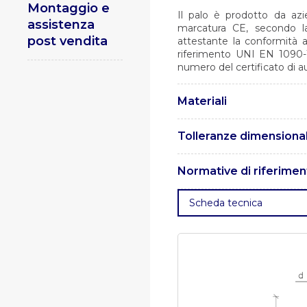
Montaggio e
Il palo è prodotto da azi
assistenza
marcatura CE, secondo la
post vendita
attestante la conformità 
riferimento UNI EN 1090-1,
numero del certificato di a
Materiali
I pali sono realizzati in a
Tolleranze dimensional
Le tolleranze sono conf
Normative di riferimen
Versione n.0 del 21/04/2022
. UNI EN 1461 – Rivestiment
Scheda tecnica
di acciaio.
. UNI EN 10025 – 
15614 – Specifica e qualifi
qualificazione della procedu
ISO 15609 – Specificazione 
Specificazione della proce
Esecuzione di strutture in a
conformità dei componenti s