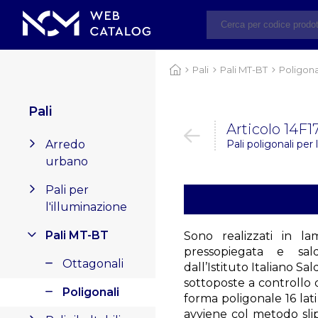
Pali
Pali MT-BT
Poligona
Pali
Articolo 14F1
Arredo
Pali poligonali per
urbano
Pali per
l'illuminazione
Pali MT-BT
Sono realizzati in l
pressopiegata e sa
Ottagonali
dall’Istituto Italiano Sal
sottoposte a controllo 
Poligonali
forma poligonale 16 lat
avviene col metodo slip