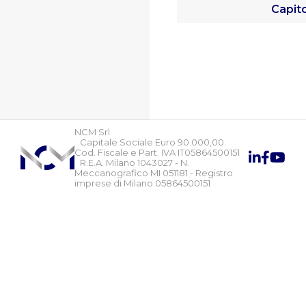
Capit
NCM Srl
Capitale Sociale Euro 90.000,00.
Cod. Fiscale e Part. IVA IT05864500151
R.E.A. Milano 1043027 - N.
Meccanografico MI 051181 - Registro
imprese di Milano 05864500151