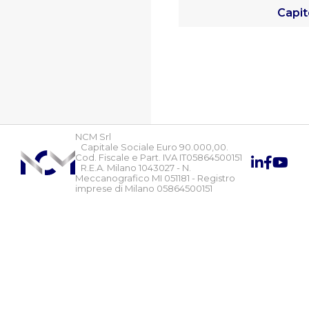
Capit
NCM Srl
Capitale Sociale Euro 90.000,00.
Cod. Fiscale e Part. IVA IT05864500151
R.E.A. Milano 1043027 - N.
Meccanografico MI 051181 - Registro
imprese di Milano 05864500151