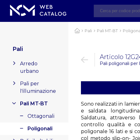
Pali
Pali MT-BT
Poligona
Pali
Articolo 12G2
Arredo
Pali poligonali per
urbano
Pali per
l'illuminazione
Pali MT-BT
Sono realizzati in lami
e saldata longitudi
Ottagonali
Saldatura, attraverso l
controllo qualità e 
Poligonali
poligonale 16 lati e si
col metodo slip-on- Joi