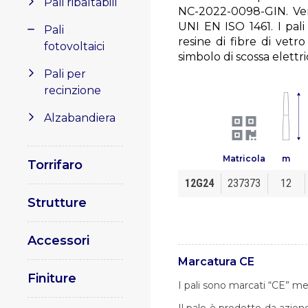
Pali ribaltabili
NC-2022-0098-GIN. Ver
UNI EN ISO 1461.
I pali
Pali
resine di fibre di vetro
fotovoltaici
simbolo di scossa elett
Pali per
recinzione
Alzabandiera
Matricola
m
Torrifaro
12G24
237373
12
Strutture
Accessori
Marcatura CE
Finiture
I pali sono marcati “CE” me