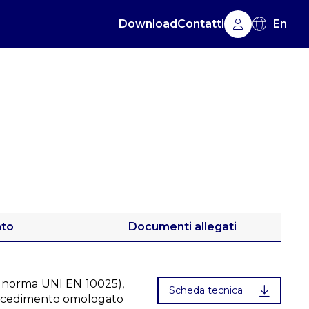
Download
Contatti
En
ato
Documenti allegati
la norma UNI EN 10025),
Scheda tecnica
rocedimento omologato