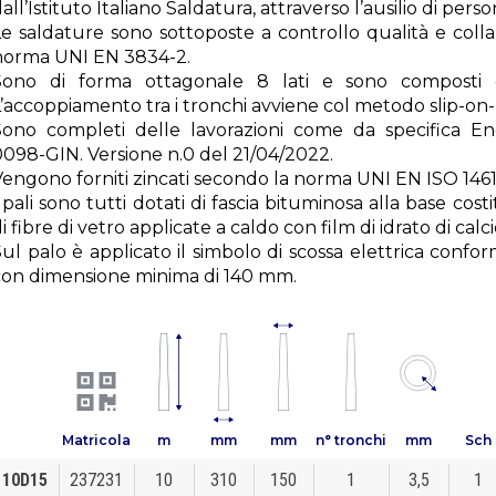
all’Istituto Italiano Saldatura, attraverso l’ausilio di perso
Le saldature sono sottoposte a controllo qualità e coll
norma UNI EN 3834-2.
Sono di forma ottagonale 8 lati e sono composti 
’accoppiamento tra i tronchi avviene col metodo slip-on- 
Sono completi delle lavorazioni come da specifica 
0098-GIN. Versione n.0 del 21/04/2022.
Vengono forniti zincati secondo la norma UNI EN ISO 1461
 pali sono tutti dotati di fascia bituminosa alla base cost
i fibre di vetro applicate a caldo con film di idrato di calci
ul palo è applicato il simbolo di scossa elettrica confo
con dimensione minima di 140 mm.
Matricola
m
mm
mm
n° tronchi
mm
Sch
10D15
237231
10
310
150
1
3,5
1