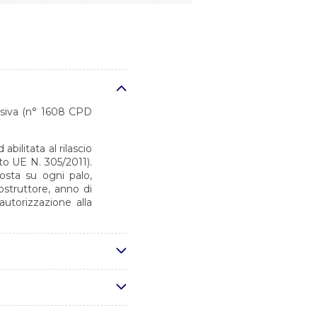
desiva (n° 1608 CPD
bilitata al rilascio
o UE N. 305/2011).
osta su ogni palo,
ostruttore, anno di
autorizzazione alla
 conformi alla norma
-E&C-NC-2022-0098-