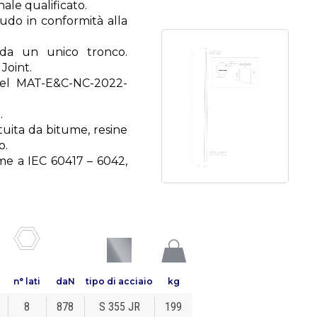
nale qualificato.
audo in conformità alla
da un unico tronco.
Joint.
Enel MAT-E&C-NC-2022-
.
ituita da bitume, resine
o.
rme a IEC 60417 – 6042,
n° lati
daN
tipo di acciaio
kg
8
878
S 355 JR
199