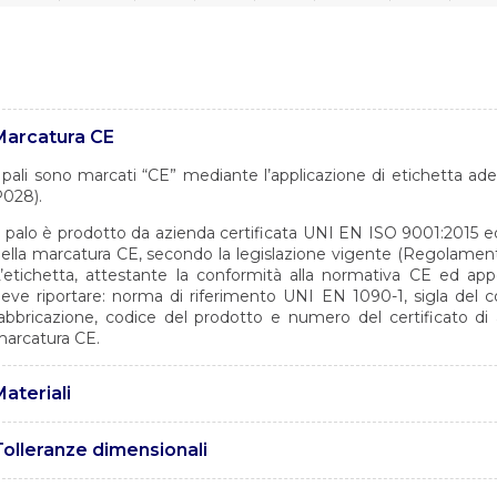
Marcatura CE
 pali sono marcati “CE” mediante l’applicazione di etichetta a
028).
l palo è prodotto da azienda certificata UNI EN ISO 9001:2015 ed a
ella marcatura CE, secondo la legislazione vigente (Regolament
’etichetta, attestante la conformità alla normativa CE ed app
eve riportare: norma di riferimento UNI EN 1090-1, sigla del c
abbricazione, codice del prodotto e numero del certificato di 
arcatura CE.
ateriali
 pali sono realizzati in acciaio tipo S355 JR con caratteristiche
Tolleranze dimensionali
UNI EN 10025
e tolleranze sono conformi alle specifiche tecniche Enel MAT