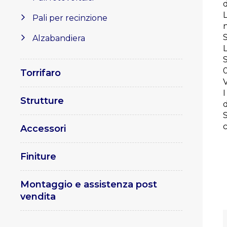
d
Pali per recinzione
Alzabandiera
L
Torrifaro
I
Strutture
d
S
Accessori
Finiture
Montaggio e assistenza post
vendita