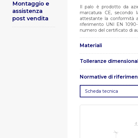
Montaggio e
Il palo è prodotto da azi
assistenza
marcatura CE, secondo la
post vendita
attestante la conformità 
riferimento UNI EN 1090-1,
numero del certificato di a
Materiali
I pali sono realizzati in a
Tolleranze dimensional
Le tolleranze sono confor
Normative di riferimen
n.0 del 21/04/2022.
. UNI EN 1461 – Rivestiment
Scheda tecnica
di acciaio.
. UNI EN 10025 – 
15614 – Specifica e qualifi
qualificazione della procedu
ISO 15609 – Specificazione 
Specificazione della proce
Esecuzione di strutture in 
conformità dei componenti s