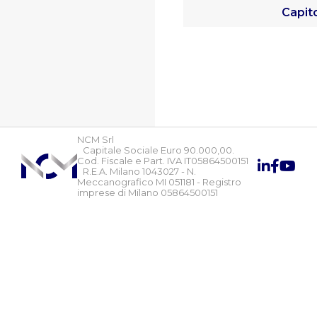
Capit
NCM Srl
Capitale Sociale Euro 90.000,00.
Cod. Fiscale e Part. IVA IT05864500151
R.E.A. Milano 1043027 - N.
Meccanografico MI 051181 - Registro
imprese di Milano 05864500151