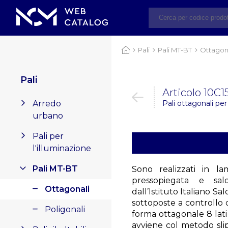
Pali
Pali MT-BT
Ottagon
Pali
Articolo 10C1
Arredo
Pali ottagonali per
urbano
Pali per
l'illuminazione
Pali MT-BT
Sono realizzati in l
pressopiegata e sa
Ottagonali
dall’Istituto Italiano Sa
sottoposte a controllo 
Poligonali
forma ottagonale 8 lati
avviene col metodo slip