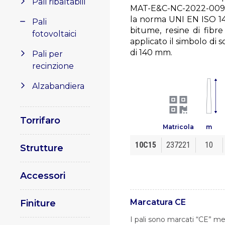
Pali ribaltabili
MAT-E&C-NC-2022-0098-
la norma UNI EN ISO 14
Pali
bitume, resine di fibre
fotovoltaici
applicato il simbolo di
di 140 mm.
Pali per
recinzione
Alzabandiera
Torrifaro
Matricola
m
10C15
237221
10
Strutture
Accessori
Marcatura CE
Finiture
I pali sono marcati “CE” me