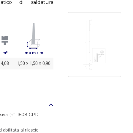
tico di saldatura
m²
m x m x m
4,08
1,50 × 1,50 × 0,90
desiva (n° 1608 CPD
bilitata al rilascio