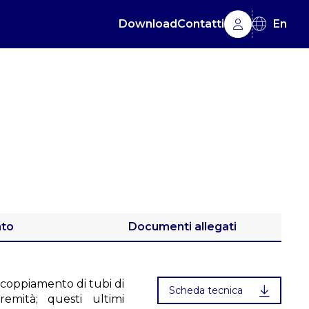
Download
Contatti
En
ato
Documenti allegati
ccoppiamento di tubi di
Scheda tecnica
emità; questi ultimi