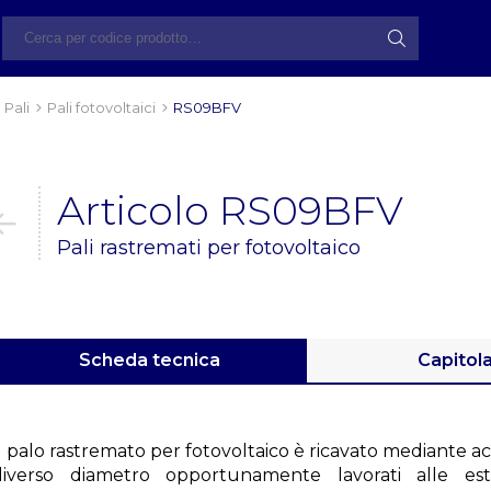
Pali
Pali fotovoltaici
RS09BFV
Articolo RS09BFV
Pali rastremati per fotovoltaico
Scheda tecnica
Capitol
l palo rastremato per fotovoltaico è ricavato mediante a
diverso diametro opportunamente lavorati alle estr