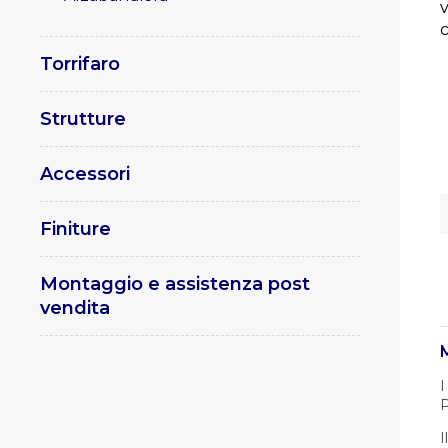
c
Torrifaro
Strutture
Accessori
Finiture
Montaggio e assistenza post
vendita
I
P
I