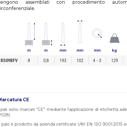
vengono assemblati con procedimento automa
irconferenziale.
m
m
mm
mm
mm
kg
RS09BFV
8
0,8
193
102
4 - 3
129
Marcatura CE
 pali sono marcati “CE” mediante l’applicazione di etichetta a
028).
l palo è prodotto da azienda certificata UNI EN ISO 9001:2015 ed a