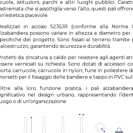
cuole, istituzioni, parchi e altri luoghi pubblici. Cara
astremata che si assottiglia verso l’alto, questi pali offron
n’estetica piacevole.
Realizzati in acciaio S235JR (conforme alla Norma 
alzabandiera possono variare in altezza e diametro per 
pecifiche del progetto. Sono fissati al terreno tramite 
alcestruzzo, garantendo sicurezza e durabilità.
rotetti da zincatura a caldo per resistere agli agenti atm
ssere verniciati su richiesta. Sono dotati di accessori c
porta carrucole, carrucole in nylon, fune in poliestere
orsetti per il fissaggio delle bandiere e tappo in PVC su
Oltre alla loro funzione pratica, i pali alzabandi
significativo nel design urbano, rappresentando l’ident
luogo o di un’organizzazione.