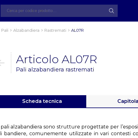
Pali
Alzabandiera
Rastremati
AL07R
Articolo AL07R
Pali alzabandiera rastremati
Scheda tecnica
Capitol
 pali alzabandiera sono strutture progettate per l’espos
di bandiere, comunemente utilizzate in vari contesti co