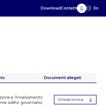
Download
Contatti
En
ato
Documenti allegati
izione e l’innalzamento
Scheda tecnica
me edifici governativi,