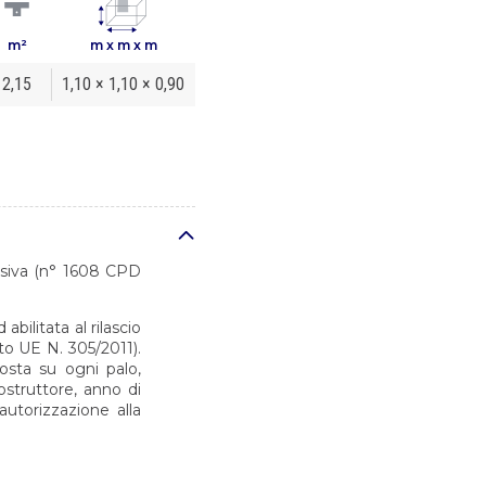
m²
m x m x m
2,15
1,10 × 1,10 × 0,90
desiva (n° 1608 CPD
bilitata al rilascio
o UE N. 305/2011).
osta su ogni palo,
costruttore, anno di
autorizzazione alla