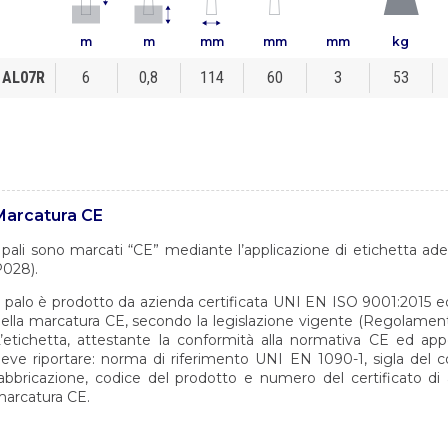
m
m
mm
mm
mm
kg
AL07R
6
0,8
114
60
3
53
Marcatura CE
 pali sono marcati “CE” mediante l’applicazione di etichetta a
028).
l palo è prodotto da azienda certificata UNI EN ISO 9001:2015 ed a
ella marcatura CE, secondo la legislazione vigente (Regolament
’etichetta, attestante la conformità alla normativa CE ed app
eve riportare: norma di riferimento
UNI EN 1090-1
, sigla del 
abbricazione, codice del prodotto e numero del certificato di 
arcatura CE.