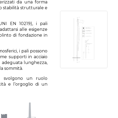
tterizzati da una forma
o stabilità strutturale e
UNI EN 10219), i pali
adattarsi alle esigenze
plinto di fondazione in
osferici, i pali possono
ome supporti in acciaio
 di adeguata lunghezza,
lla sommità.
era svolgono un ruolo
ità e l’orgoglio di un