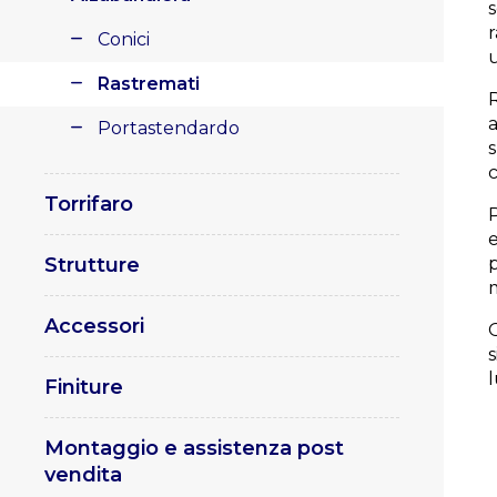
s
r
Conici
u
Rastremati
Portastendardo
s
c
Torrifaro
P
e
Strutture
m
Accessori
Finiture
Montaggio e assistenza post
vendita