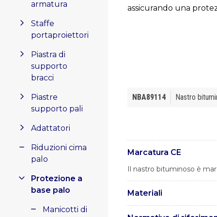
armatura
assicurando una protezi
Staffe
portaproiettori
Piastra di
supporto
bracci
Piastre
NBA89114
Nastro bitumin
supporto pali
Adattatori
Riduzioni cima
Marcatura CE
palo
Il nastro bituminoso è mar
Protezione a
base palo
Materiali
Manicotti di
Il nastro bituminoso è c