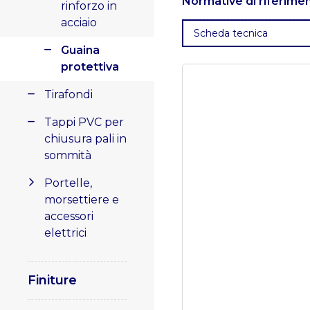
Normative di riferime
metallica in alluminio natur
rinforzo in
acciaio
. EN 12311-1
: Normativa che
Scheda tecnica
impermeabili.
Guaina
. EN 13501-1
: Classificazio
protettiva
. ISO 16000-6
: Standard
Tirafondi
ambienti interni.
Tappi PVC per
chiusura pali in
sommità
Portelle,
morsettiere e
accessori
elettrici
Finiture