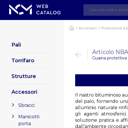
Accessori
Protezione a 
Pali
Articolo NB
Guaina protettiva
Torrifaro
Strutture
Accessori
Il nastro bituminoso a
del palo, fornendo una
Sbracci
alluminio naturale rinf
gli agenti atmosferic
Manicotti
soluzione pratica e af
porta
dall’ambiente circostant