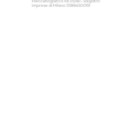
Meccanografico MI 051181 - Registro
imprese di Milano 05864500151