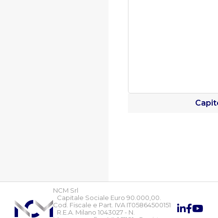
Capit
NCM Srl
Capitale Sociale Euro 90.000,00.
Cod. Fiscale e Part. IVA IT05864500151
R.E.A. Milano 1043027 - N.