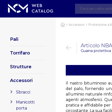
Accessori
Protezione a 
Pali
Articolo NBA
Guaina protettiva
Torrifaro
Strutture
Accessori
Il nastro bituminoso a
del palo, fornendo una
Sbracci
alluminio naturale rinfo
agenti atmosferici. Qu
Manicotti
pratica e affidabile pe
porta
circostante. La sua faci