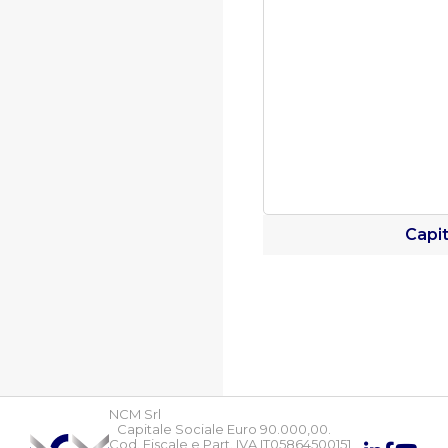
Capi
NCM Srl
Capitale Sociale Euro 90.000,00.
Cod. Fiscale e Part. IVA IT05864500151