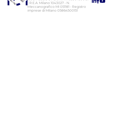
R.E.A. Milano 1043027 - N.
Meccanografico MI 051181 - Registro
imprese di Milano 05864500151