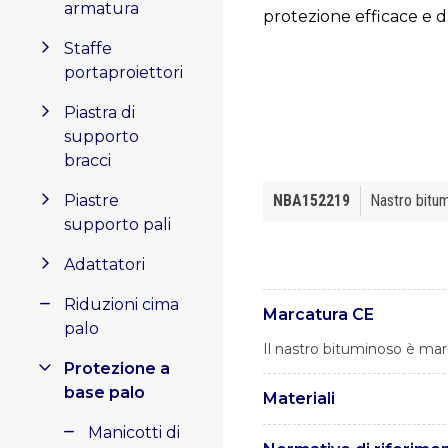
armatura
protezione efficace e du
Staffe
portaproiettori
Piastra di
supporto
bracci
Piastre
NBA152219
Nastro bitum
supporto pali
Adattatori
Riduzioni cima
Marcatura CE
palo
Il nastro bituminoso è mar
Protezione a
base palo
Materiali
Manicotti di
Il nastro bituminoso è 