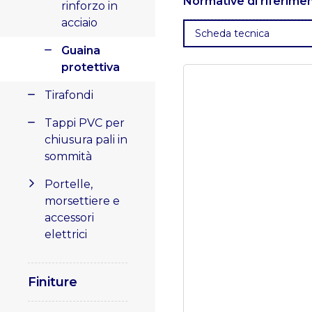
Normative di riferime
metallica in alluminio natur
rinforzo in
acciaio
. EN 12311-1
: Normativa ch
Scheda tecnica
impermeabili.
Guaina
. EN 13501-1
: Classificazio
protettiva
. ISO 16000-6
: Standard 
Tirafondi
interni.
Tappi PVC per
chiusura pali in
sommità
Portelle,
morsettiere e
accessori
elettrici
Finiture