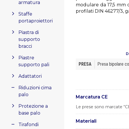
armatura
modulare da 17,5 mm co
profilati DIN 46277/3, 
Staffe
portaproiettori
Piastra di
supporto
bracci
D
Piastre
PRESA
Presa bipolare co
supporto pali
Adattatori
Riduzioni cima
palo
Marcatura CE
Protezione a
Le prese sono marcate “C
base palo
Materiali
Tirafondi