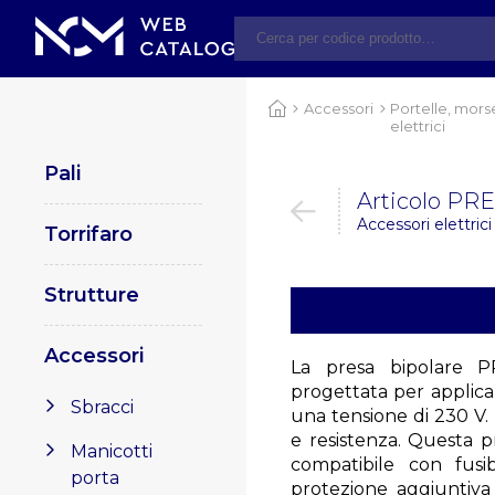
Accessori
Portelle, mors
elettrici
Pali
Articolo PR
Accessori elettrici
Torrifaro
Strutture
Accessori
La presa bipolare P
progettata per applica
Sbracci
una tensione di 230 V. 
e resistenza. Questa p
Manicotti
compatibile con fusi
porta
protezione aggiuntiva c