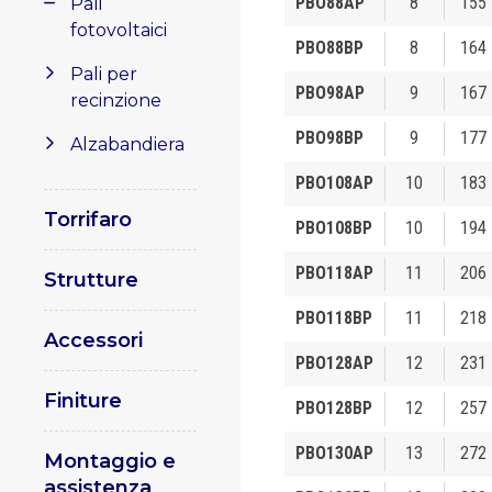
PBO88AP
8
155
Pali
fotovoltaici
PBO88BP
8
164
Pali per
PBO98AP
9
167
recinzione
PBO98BP
9
177
Alzabandiera
PBO108AP
10
183
Torrifaro
PBO108BP
10
194
PBO118AP
11
206
Strutture
PBO118BP
11
218
Accessori
PBO128AP
12
231
Finiture
PBO128BP
12
257
PBO130AP
13
272
Montaggio e
assistenza