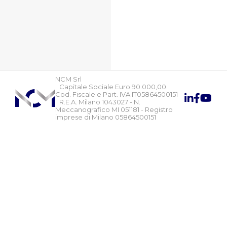
NCM Srl
Capitale Sociale Euro 90.000,00.
Cod. Fiscale e Part. IVA IT05864500151
R.E.A. Milano 1043027 - N.
Meccanografico MI 051181 - Registro
imprese di Milano 05864500151