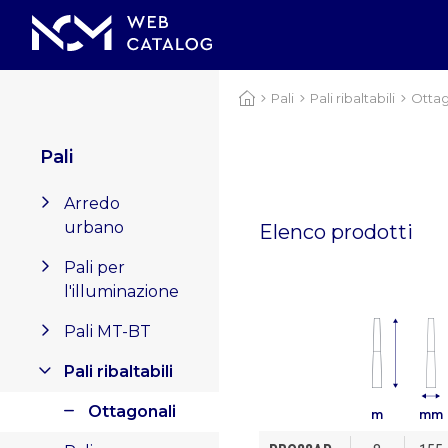
Pali
Pali ribaltabili
Ottag
Pali
Arredo
urbano
Elenco prodotti
Pali per
l'illuminazione
Pali MT-BT
Pali ribaltabili
Ottagonali
m
mm