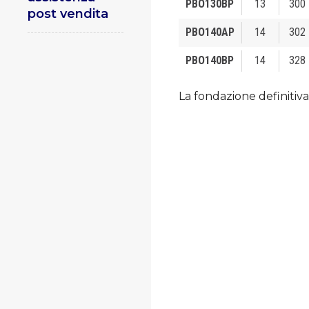
PBO130BP
13
300
post vendita
PBO140AP
14
302
PBO140BP
14
328
La fondazione definitiva