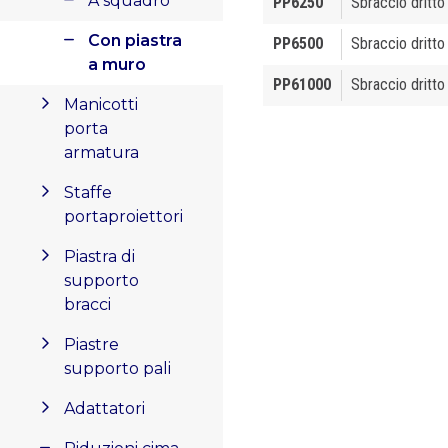
A squadro
PP6250
Sbraccio dritto
Con piastra
PP6500
Sbraccio dritto
a muro
PP61000
Sbraccio dritto
Manicotti
porta
armatura
Staffe
portaproiettori
Piastra di
supporto
bracci
Piastre
supporto pali
Adattatori